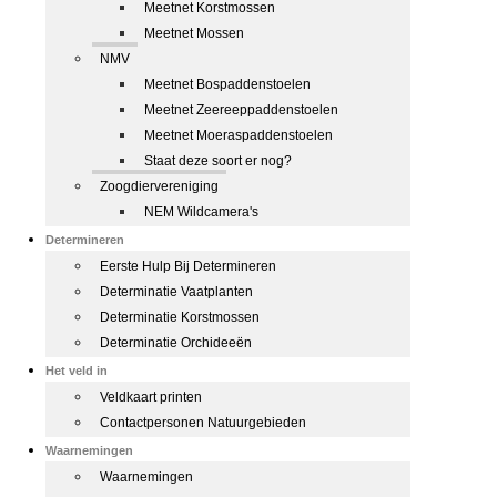
Meetnet Korstmossen
Meetnet Mossen
NMV
Meetnet Bospaddenstoelen
Meetnet Zeereeppaddenstoelen
Meetnet Moeraspaddenstoelen
Staat deze soort er nog?
Zoogdiervereniging
NEM Wildcamera's
Determineren
Eerste Hulp Bij Determineren
Determinatie Vaatplanten
Determinatie Korstmossen
Determinatie Orchideeën
Het veld in
Veldkaart printen
Contactpersonen Natuurgebieden
Waarnemingen
Waarnemingen