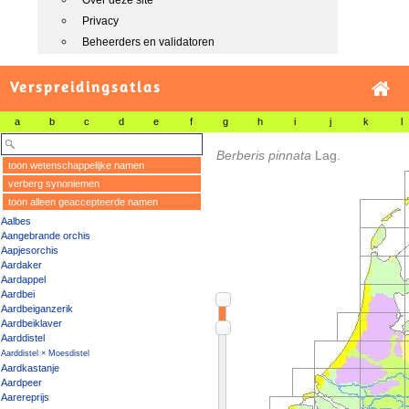
Over deze site
Privacy
Beheerders en validatoren
Verspreidingsatlas
a
b
c
d
e
f
g
h
i
j
k
l
Berberis pinnata
Lag.
toon wetenschappelijke namen
verberg synoniemen
toon alleen geaccepteerde namen
Aalbes
Aangebrande orchis
Aapjesorchis
Aardaker
Aardappel
Aardbei
Aardbeiganzerik
Aardbeiklaver
Aarddistel
Aarddistel × Moesdistel
Aardkastanje
Aardpeer
Aarereprijs