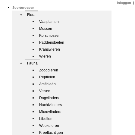
Inloggen
|
Soortgroepen
Flora
Vaatplanten
Mossen
Korstmossen
Paddenstoelen
Kranswieren
Wieren
Fauna
Zoogdieren
Reptielen
Amfibieën
Vissen
Dagvlinders
Nachtvlinders
Microvlinders
Libellen
Weekdieren
Kreeftachtigen