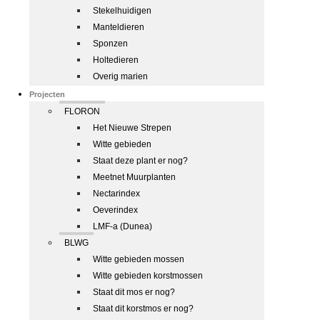
Stekelhuidigen
Manteldieren
Sponzen
Holtedieren
Overig marien
Projecten
FLORON
Het Nieuwe Strepen
Witte gebieden
Staat deze plant er nog?
Meetnet Muurplanten
Nectarindex
Oeverindex
LMF-a (Dunea)
BLWG
Witte gebieden mossen
Witte gebieden korstmossen
Staat dit mos er nog?
Staat dit korstmos er nog?