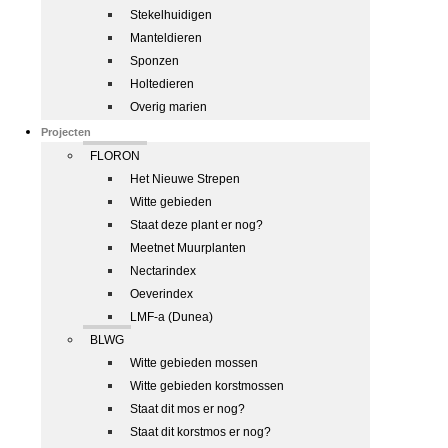
Stekelhuidigen
Manteldieren
Sponzen
Holtedieren
Overig marien
Projecten
FLORON
Het Nieuwe Strepen
Witte gebieden
Staat deze plant er nog?
Meetnet Muurplanten
Nectarindex
Oeverindex
LMF-a (Dunea)
BLWG
Witte gebieden mossen
Witte gebieden korstmossen
Staat dit mos er nog?
Staat dit korstmos er nog?