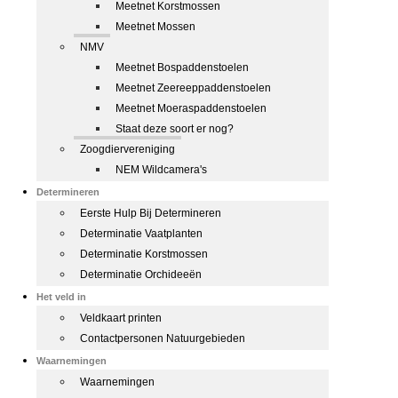
Meetnet Korstmossen
Meetnet Mossen
NMV
Meetnet Bospaddenstoelen
Meetnet Zeereeppaddenstoelen
Meetnet Moeraspaddenstoelen
Staat deze soort er nog?
Zoogdiervereniging
NEM Wildcamera's
Determineren
Eerste Hulp Bij Determineren
Determinatie Vaatplanten
Determinatie Korstmossen
Determinatie Orchideeën
Het veld in
Veldkaart printen
Contactpersonen Natuurgebieden
Waarnemingen
Waarnemingen