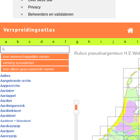
Over deze site
Privacy
Beheerders en validatoren
Verspreidingsatlas
a
b
c
d
e
f
g
h
i
j
k
l
Rubus pseudoargenteus
H.E.We
toon wetenschappelijke namen
verberg synoniemen
toon alleen geaccepteerde namen
Aalbes
Aangebrande orchis
Aapjesorchis
Aardaker
Aardappel
Aardbei
Aardbeiganzerik
Aardbeiklaver
Aarddistel
Aarddistel × Moesdistel
Aardkastanje
Aardpeer
Aarereprijs