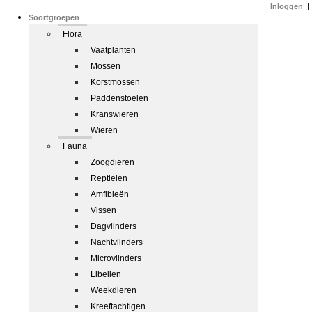
Inloggen
|
Soortgroepen
Flora
Vaatplanten
Mossen
Korstmossen
Paddenstoelen
Kranswieren
Wieren
Fauna
Zoogdieren
Reptielen
Amfibieën
Vissen
Dagvlinders
Nachtvlinders
Microvlinders
Libellen
Weekdieren
Kreeftachtigen