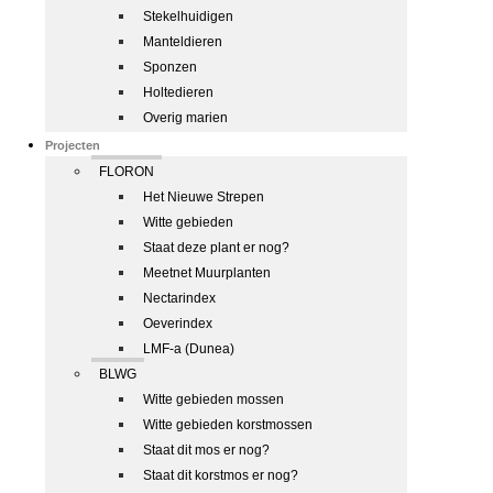
Stekelhuidigen
Manteldieren
Sponzen
Holtedieren
Overig marien
Projecten
FLORON
Het Nieuwe Strepen
Witte gebieden
Staat deze plant er nog?
Meetnet Muurplanten
Nectarindex
Oeverindex
LMF-a (Dunea)
BLWG
Witte gebieden mossen
Witte gebieden korstmossen
Staat dit mos er nog?
Staat dit korstmos er nog?