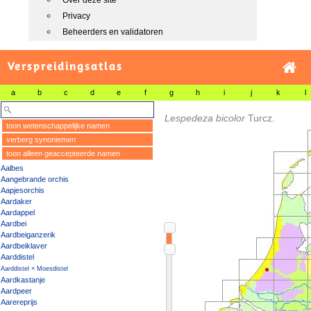
Over deze site
Privacy
Beheerders en validatoren
Verspreidingsatlas
a
b
c
d
e
f
g
h
i
j
k
l
Lespedeza bicolor
Turcz.
toon wetenschappelijke namen
verberg synoniemen
toon alleen geaccepteerde namen
Aalbes
Aangebrande orchis
Aapjesorchis
Aardaker
Aardappel
Aardbei
Aardbeiganzerik
Aardbeiklaver
Aarddistel
Aarddistel × Moesdistel
Aardkastanje
Aardpeer
Aarereprijs