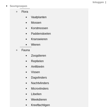
Inloggen
|
Soortgroepen
Flora
Vaatplanten
Mossen
Korstmossen
Paddenstoelen
Kranswieren
Wieren
Fauna
Zoogdieren
Reptielen
Amfibieën
Vissen
Dagvlinders
Nachtvlinders
Microvlinders
Libellen
Weekdieren
Kreeftachtigen