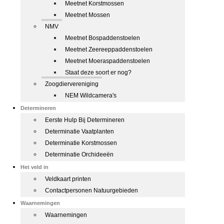
Meetnet Korstmossen
Meetnet Mossen
NMV
Meetnet Bospaddenstoelen
Meetnet Zeereeppaddenstoelen
Meetnet Moeraspaddenstoelen
Staat deze soort er nog?
Zoogdiervereniging
NEM Wildcamera's
Determineren
Eerste Hulp Bij Determineren
Determinatie Vaatplanten
Determinatie Korstmossen
Determinatie Orchideeën
Het veld in
Veldkaart printen
Contactpersonen Natuurgebieden
Waarnemingen
Waarnemingen