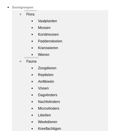
Soortgroepen
Flora
Vaatplanten
Mossen
Korstmossen
Paddenstoelen
Kranswieren
Wieren
Fauna
Zoogdieren
Reptielen
Amfibieën
Vissen
Dagvlinders
Nachtvlinders
Microvlinders
Libellen
Weekdieren
Kreeftachtigen