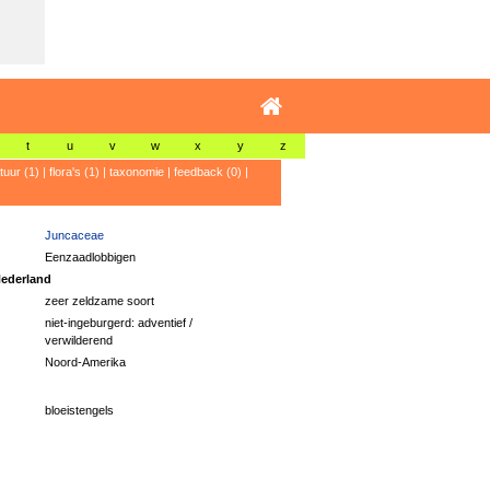
t
u
v
w
x
y
z
atuur (1)
|
flora's (1)
|
taxonomie
|
feedback (0)
|
Juncaceae
Eenzaadlobbigen
ederland
zeer zeldzame soort
niet-ingeburgerd: adventief /
verwilderend
Noord-Amerika
bloeistengels