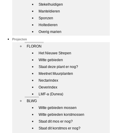
Stekelhuidigen
Manteldieren
Sponzen
Holtedieren
Overig marien
Projecten
FLORON
Het Nieuwe Strepen
Witte gebieden
Staat deze plant er nog?
Meetnet Muurplanten
Nectarindex
Oeverindex
LMF-a (Dunea)
BLWG
Witte gebieden mossen
Witte gebieden korstmossen
Staat dit mos er nog?
Staat dit korstmos er nog?