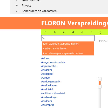
Over deze site
Privacy
Beheerders en validatoren
FLORON Verspreiding
a
b
c
d
e
f
g
Juncu
toon wetenschappelijke namen
verberg synoniemen
toon alleen geaccepteerde namen
Aalbes
Aangebrande orchis
Aapjesorchis
Aardaker
Aardappel
Aardbei
Aardbeiganzerik
Aardbeiklaver
Aarddistel
Aarddistel × Moesdistel
Aardkastanje
Aardpeer
Aarereprijs