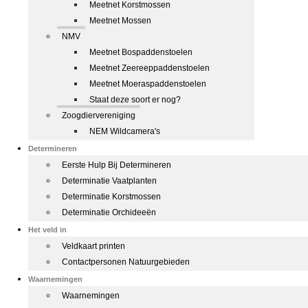
Meetnet Korstmossen
Meetnet Mossen
NMV
Meetnet Bospaddenstoelen
Meetnet Zeereeppaddenstoelen
Meetnet Moeraspaddenstoelen
Staat deze soort er nog?
Zoogdiervereniging
NEM Wildcamera's
Determineren
Eerste Hulp Bij Determineren
Determinatie Vaatplanten
Determinatie Korstmossen
Determinatie Orchideeën
Het veld in
Veldkaart printen
Contactpersonen Natuurgebieden
Waarnemingen
Waarnemingen