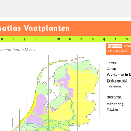
satlas Vaatplanten
h
i
j
k
l
m
n
o
p
q
r
s
algemeen
|
liter
s acuminatus
Michx.
trend en bloei
Familie:
Groep:
Voorkomen in N
Zeldzaamheid:
Indigeniteit:
Herkomst:
Monitoring
Telwijze: