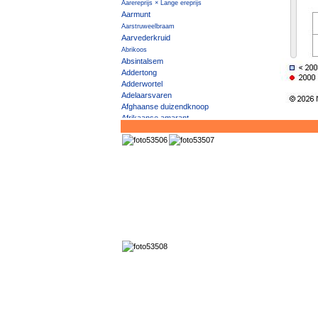
Aarereprijs × Lange ereprijs
Aarmunt
Aarstruweelbraam
Aarvederkruid
Abrikoos
Absintalsem
Addertong
Adderwortel
Adelaarsvaren
Afghaanse duizendknoop
Afrikaanse amarant
Afrikaanse bolletjeskool
Ageratum
Akeleiruit
Akker- × Driekleurig viooltje
Akkerandoorn
Akkerbedstro
Akkerboterbloem
Akkerdistel
Akkerdoornzaad
Akkerdravik
Akkerereprijs
Akkergeelster
Akkergoudsbloem
Akkerhoornbloem
Akkerkers
Akkerklaver
Akkerklimopereprijs