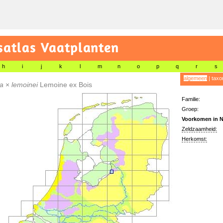
satlas Vaatplanten
h
i
j
k
l
m
n
o
p
q
r
s
algemeen
|
taxo
a
×
lemoinei
Lemoine ex Bois
Familie:
Groep:
Voorkomen in N
Zeldzaamheid:
Herkomst: