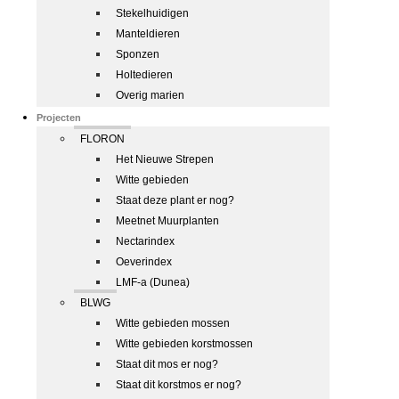
Stekelhuidigen
Manteldieren
Sponzen
Holtedieren
Overig marien
Projecten
FLORON
Het Nieuwe Strepen
Witte gebieden
Staat deze plant er nog?
Meetnet Muurplanten
Nectarindex
Oeverindex
LMF-a (Dunea)
BLWG
Witte gebieden mossen
Witte gebieden korstmossen
Staat dit mos er nog?
Staat dit korstmos er nog?