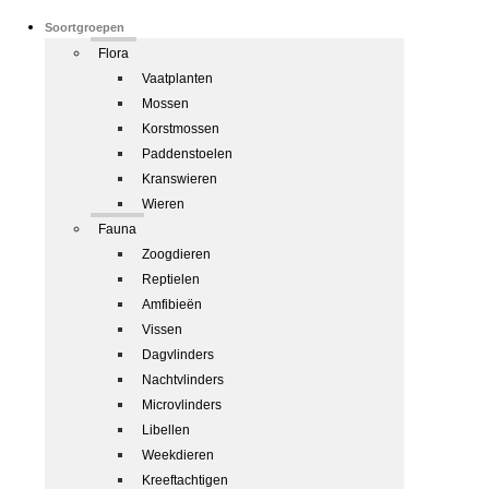
Soortgroepen
Flora
Vaatplanten
Mossen
Korstmossen
Paddenstoelen
Kranswieren
Wieren
Fauna
Zoogdieren
Reptielen
Amfibieën
Vissen
Dagvlinders
Nachtvlinders
Microvlinders
Libellen
Weekdieren
Kreeftachtigen