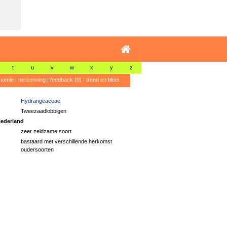
t
u
v
w
x
y
z
nomie
|
herkenning
|
feedback (0)
|
trend en bloei
Hydrangeaceae
Tweezaadlobbigen
ederland
zeer zeldzame soort
bastaard met verschillende herkomst
oudersoorten