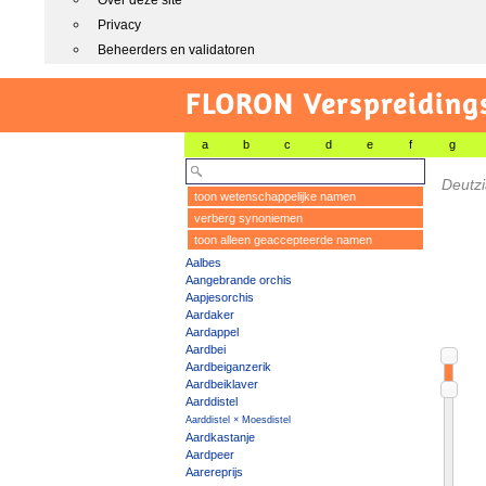
Over deze site
Privacy
Beheerders en validatoren
FLORON Verspreiding
a
b
c
d
e
f
g
Deutzi
toon wetenschappelijke namen
verberg synoniemen
toon alleen geaccepteerde namen
Aalbes
Aangebrande orchis
Aapjesorchis
Aardaker
Aardappel
Aardbei
Aardbeiganzerik
Aardbeiklaver
Aarddistel
Aarddistel × Moesdistel
Aardkastanje
Aardpeer
Aarereprijs