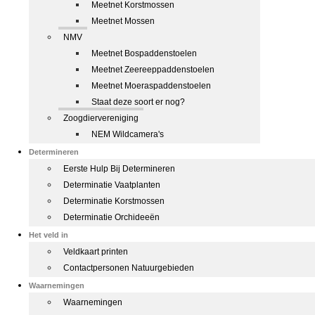
Meetnet Korstmossen
Meetnet Mossen
NMV
Meetnet Bospaddenstoelen
Meetnet Zeereeppaddenstoelen
Meetnet Moeraspaddenstoelen
Staat deze soort er nog?
Zoogdiervereniging
NEM Wildcamera's
Determineren
Eerste Hulp Bij Determineren
Determinatie Vaatplanten
Determinatie Korstmossen
Determinatie Orchideeën
Het veld in
Veldkaart printen
Contactpersonen Natuurgebieden
Waarnemingen
Waarnemingen