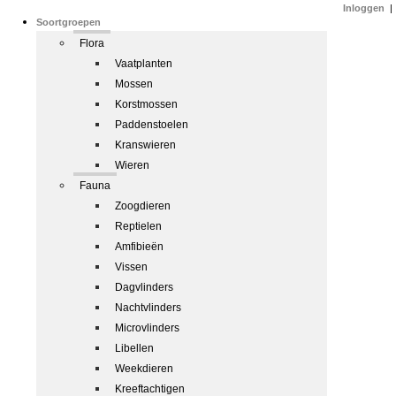
Inloggen
|
Soortgroepen
Flora
Vaatplanten
Mossen
Korstmossen
Paddenstoelen
Kranswieren
Wieren
Fauna
Zoogdieren
Reptielen
Amfibieën
Vissen
Dagvlinders
Nachtvlinders
Microvlinders
Libellen
Weekdieren
Kreeftachtigen