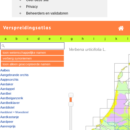
Over deze site
Privacy
Beheerders en validatoren
Verspreidingsatlas
a
b
c
d
e
f
g
h
i
j
k
l
Verbena urticifolia
L.
toon wetenschappelijke namen
verberg synoniemen
toon alleen geaccepteerde namen
Aalbes
Aangebrande orchis
Aapjesorchis
Aardaker
Aardappel
Aardbei
Aardbeiganzerik
Aardbeiklaver
Aarddistel
Aarddistel × Moesdistel
Aardkastanje
Aardpeer
Aarereprijs