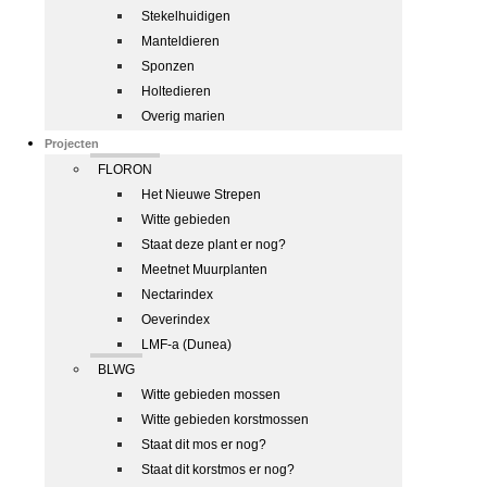
Stekelhuidigen
Manteldieren
Sponzen
Holtedieren
Overig marien
Projecten
FLORON
Het Nieuwe Strepen
Witte gebieden
Staat deze plant er nog?
Meetnet Muurplanten
Nectarindex
Oeverindex
LMF-a (Dunea)
BLWG
Witte gebieden mossen
Witte gebieden korstmossen
Staat dit mos er nog?
Staat dit korstmos er nog?