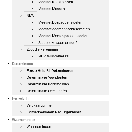
Meetnet Korstmossen
Meetnet Mossen
NMV
Meetnet Bospaddenstoelen
Meetnet Zeereeppaddenstoelen
Meetnet Moeraspaddenstoelen
Staat deze soort er nog?
Zoogdiervereniging
NEM Wildcamera's
Determineren
Eerste Hulp Bij Determineren
Determinatie Vaatplanten
Determinatie Korstmossen
Determinatie Orchideeën
Het veld in
Veldkaart printen
Contactpersonen Natuurgebieden
Waarnemingen
Waarnemingen