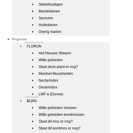
Stekelhuidigen
Manteldieren
Sponzen
Holtedieren
Overig marien
Projecten
FLORON
Het Nieuwe Strepen
Witte gebieden
Staat deze plant er nog?
Meetnet Muurplanten
Nectarindex
Oeverindex
LMF-a (Dunea)
BLWG
Witte gebieden mossen
Witte gebieden korstmossen
Staat dit mos er nog?
Staat dit korstmos er nog?