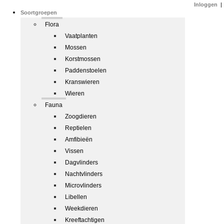
Inloggen
|
Soortgroepen
Flora
Vaatplanten
Mossen
Korstmossen
Paddenstoelen
Kranswieren
Wieren
Fauna
Zoogdieren
Reptielen
Amfibieën
Vissen
Dagvlinders
Nachtvlinders
Microvlinders
Libellen
Weekdieren
Kreeftachtigen