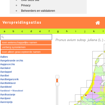
Over deze site
Privacy
Beheerders en validatoren
Verspreidingsatlas
a
b
c
d
e
f
g
h
i
j
k
l
Prunus avium
subsp.
juliana
(L.)
toon wetenschappelijke namen
verberg synoniemen
toon alleen geaccepteerde namen
Aalbes
Aangebrande orchis
Aapjesorchis
Aardaker
Aardappel
Aardbei
Aardbeiganzerik
Aardbeiklaver
Aarddistel
Aarddistel × Moesdistel
Aardkastanje
Aardpeer
Aarereprijs