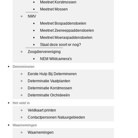
Meetnet Korstmossen
Meetnet Mossen
NMV
Meetnet Bospaddenstoelen
Meetnet Zeereeppaddenstoelen
Meetnet Moeraspaddenstoelen
Staat deze soort er nog?
Zoogdiervereniging
NEM Wildcamera's
Determineren
Eerste Hulp Bij Determineren
Determinatie Vaatplanten
Determinatie Korstmossen
Determinatie Orchideeën
Het veld in
Veldkaart printen
Contactpersonen Natuurgebieden
Waarnemingen
Waarnemingen