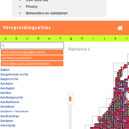
Over deze site
Privacy
Beheerders en validatoren
Verspreidingsatlas
a
b
c
d
e
f
g
h
i
j
k
l
Raphanus
L.
toon wetenschappelijke namen
verberg synoniemen
toon alleen geaccepteerde namen
Aalbes
Aangebrande orchis
Aapjesorchis
Aardaker
Aardappel
Aardbei
Aardbeiganzerik
Aardbeiklaver
Aarddistel
Aarddistel × Moesdistel
Aardkastanje
Aardpeer
Aarereprijs