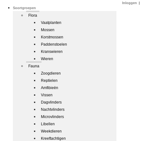
Inloggen
|
Soortgroepen
Flora
Vaatplanten
Mossen
Korstmossen
Paddenstoelen
Kranswieren
Wieren
Fauna
Zoogdieren
Reptielen
Amfibieën
Vissen
Dagvlinders
Nachtvlinders
Microvlinders
Libellen
Weekdieren
Kreeftachtigen