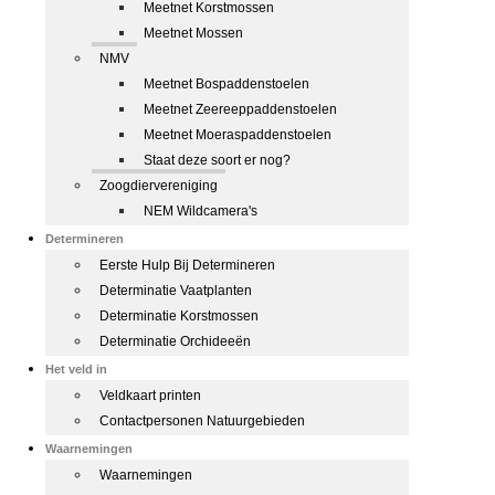
Meetnet Korstmossen
Meetnet Mossen
NMV
Meetnet Bospaddenstoelen
Meetnet Zeereeppaddenstoelen
Meetnet Moeraspaddenstoelen
Staat deze soort er nog?
Zoogdiervereniging
NEM Wildcamera's
Determineren
Eerste Hulp Bij Determineren
Determinatie Vaatplanten
Determinatie Korstmossen
Determinatie Orchideeën
Het veld in
Veldkaart printen
Contactpersonen Natuurgebieden
Waarnemingen
Waarnemingen