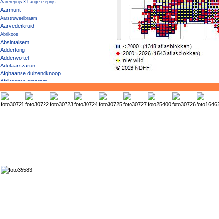
Aarereprijs × Lange ereprijs
Aarmunt
Aarstruweelbraam
Aarvederkruid
Abrikoos
Absintalsem
Addertong
Adderwortel
Adelaarsvaren
Afghaanse duizendknoop
Afrikaanse amarant
Afrikaanse bolletjeskool
Ageratum
Akeleiruit
Akker- × Driekleurig viooltje
Akkerandoorn
Akkerbedstro
Akkerboterbloem
Akkerdistel
Akkerdoornzaad
Akkerdravik
Akkerereprijs
Akkergeelster
Akkergoudsbloem
Akkerhoornbloem
Akkerkers
Akkerklaver
Akkerklimopereprijs