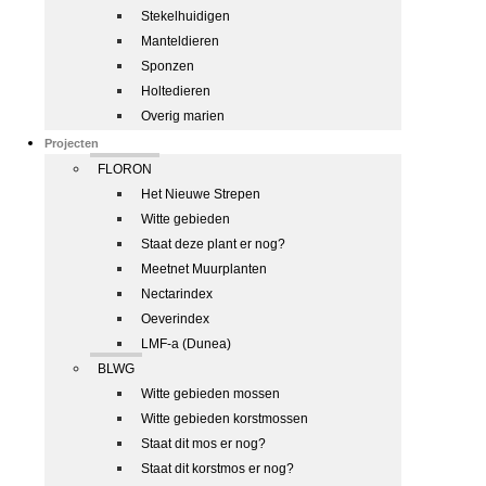
Stekelhuidigen
Manteldieren
Sponzen
Holtedieren
Overig marien
Projecten
FLORON
Het Nieuwe Strepen
Witte gebieden
Staat deze plant er nog?
Meetnet Muurplanten
Nectarindex
Oeverindex
LMF-a (Dunea)
BLWG
Witte gebieden mossen
Witte gebieden korstmossen
Staat dit mos er nog?
Staat dit korstmos er nog?