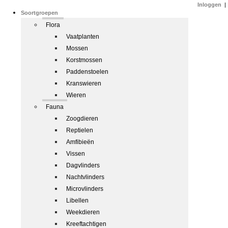
Inloggen
|
Soortgroepen
Flora
Vaatplanten
Mossen
Korstmossen
Paddenstoelen
Kranswieren
Wieren
Fauna
Zoogdieren
Reptielen
Amfibieën
Vissen
Dagvlinders
Nachtvlinders
Microvlinders
Libellen
Weekdieren
Kreeftachtigen