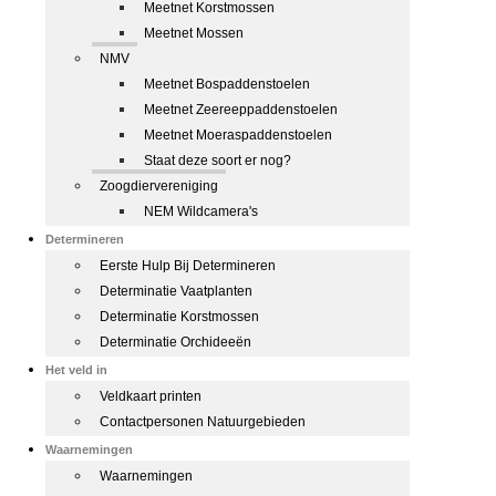
Meetnet Korstmossen
Meetnet Mossen
NMV
Meetnet Bospaddenstoelen
Meetnet Zeereeppaddenstoelen
Meetnet Moeraspaddenstoelen
Staat deze soort er nog?
Zoogdiervereniging
NEM Wildcamera's
Determineren
Eerste Hulp Bij Determineren
Determinatie Vaatplanten
Determinatie Korstmossen
Determinatie Orchideeën
Het veld in
Veldkaart printen
Contactpersonen Natuurgebieden
Waarnemingen
Waarnemingen