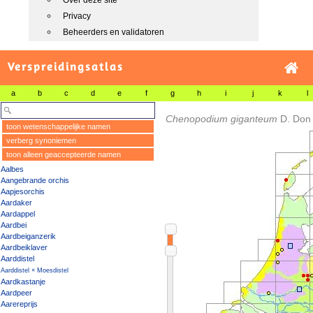
Over deze site
Privacy
Beheerders en validatoren
Verspreidingsatlas
a
b
c
d
e
f
g
h
i
j
k
l
Chenopodium giganteum
D. Don
toon wetenschappelijke namen
verberg synoniemen
toon alleen geaccepteerde namen
Aalbes
Aangebrande orchis
Aapjesorchis
Aardaker
Aardappel
Aardbei
Aardbeiganzerik
Aardbeiklaver
Aarddistel
Aarddistel × Moesdistel
Aardkastanje
Aardpeer
Aarereprijs