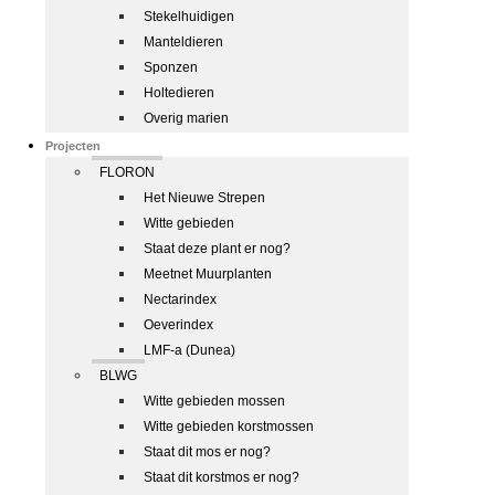
Stekelhuidigen
Manteldieren
Sponzen
Holtedieren
Overig marien
Projecten
FLORON
Het Nieuwe Strepen
Witte gebieden
Staat deze plant er nog?
Meetnet Muurplanten
Nectarindex
Oeverindex
LMF-a (Dunea)
BLWG
Witte gebieden mossen
Witte gebieden korstmossen
Staat dit mos er nog?
Staat dit korstmos er nog?