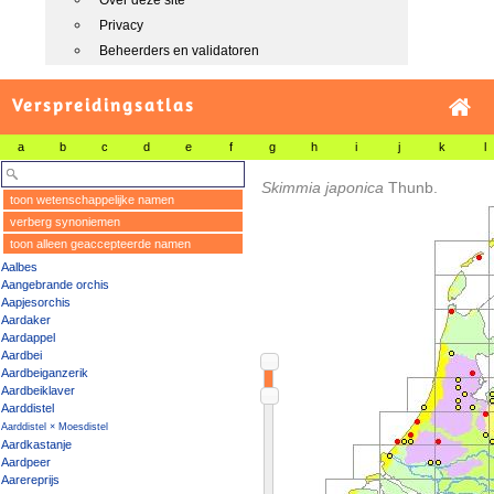
Over deze site
Privacy
Beheerders en validatoren
Verspreidingsatlas
a
b
c
d
e
f
g
h
i
j
k
l
Skimmia japonica
Thunb.
toon wetenschappelijke namen
verberg synoniemen
toon alleen geaccepteerde namen
Aalbes
Aangebrande orchis
Aapjesorchis
Aardaker
Aardappel
Aardbei
Aardbeiganzerik
Aardbeiklaver
Aarddistel
Aarddistel × Moesdistel
Aardkastanje
Aardpeer
Aarereprijs