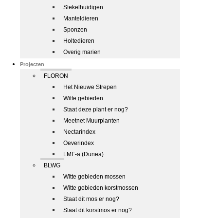
Stekelhuidigen
Manteldieren
Sponzen
Holtedieren
Overig marien
Projecten
FLORON
Het Nieuwe Strepen
Witte gebieden
Staat deze plant er nog?
Meetnet Muurplanten
Nectarindex
Oeverindex
LMF-a (Dunea)
BLWG
Witte gebieden mossen
Witte gebieden korstmossen
Staat dit mos er nog?
Staat dit korstmos er nog?