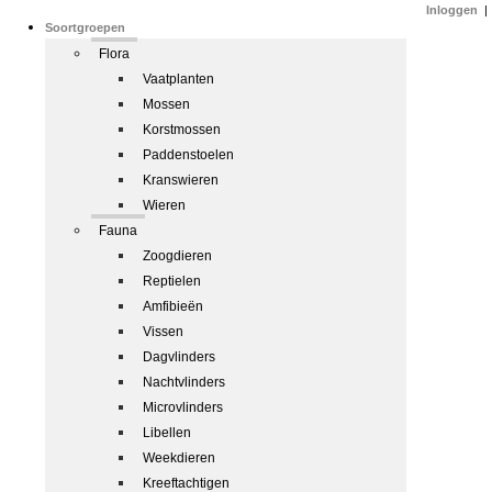
Inloggen
|
Soortgroepen
Flora
Vaatplanten
Mossen
Korstmossen
Paddenstoelen
Kranswieren
Wieren
Fauna
Zoogdieren
Reptielen
Amfibieën
Vissen
Dagvlinders
Nachtvlinders
Microvlinders
Libellen
Weekdieren
Kreeftachtigen