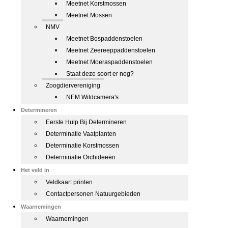
Meetnet Korstmossen
Meetnet Mossen
NMV
Meetnet Bospaddenstoelen
Meetnet Zeereeppaddenstoelen
Meetnet Moeraspaddenstoelen
Staat deze soort er nog?
Zoogdiervereniging
NEM Wildcamera's
Determineren
Eerste Hulp Bij Determineren
Determinatie Vaatplanten
Determinatie Korstmossen
Determinatie Orchideeën
Het veld in
Veldkaart printen
Contactpersonen Natuurgebieden
Waarnemingen
Waarnemingen