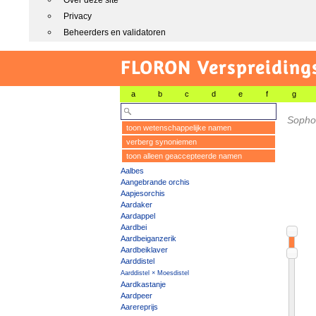
Over deze site
Privacy
Beheerders en validatoren
FLORON Verspreiding
a
b
c
d
e
f
g
Sopho
toon wetenschappelijke namen
verberg synoniemen
toon alleen geaccepteerde namen
Aalbes
Aangebrande orchis
Aapjesorchis
Aardaker
Aardappel
Aardbei
Aardbeiganzerik
Aardbeiklaver
Aarddistel
Aarddistel × Moesdistel
Aardkastanje
Aardpeer
Aarereprijs