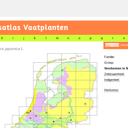
satlas Vaatplanten
h
i
j
k
l
m
n
o
p
q
r
s
algemeen
|
taxo
ra japonica
L.
Familie:
Groep:
Voorkomen in N
Zeldzaamheid:
Indigeniteit:
Herkomst: