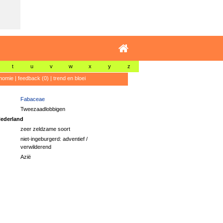
t
u
v
w
x
y
z
nomie
|
feedback (0)
|
trend en bloei
Fabaceae
Tweezaadlobbigen
ederland
zeer zeldzame soort
niet-ingeburgerd: adventief /
verwilderend
Azië