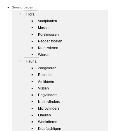
Soortgroepen
Flora
Vaatplanten
Mossen
Korstmossen
Paddenstoelen
Kranswieren
Wieren
Fauna
Zoogdieren
Reptielen
Amfibieën
Vissen
Dagvlinders
Nachtvlinders
Microvlinders
Libellen
Weekdieren
Kreeftachtigen