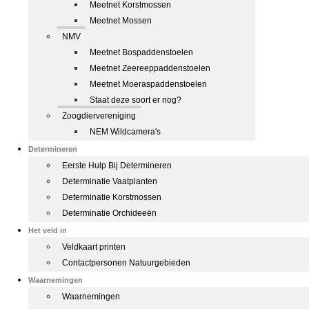
Meetnet Korstmossen
Meetnet Mossen
NMV
Meetnet Bospaddenstoelen
Meetnet Zeereeppaddenstoelen
Meetnet Moeraspaddenstoelen
Staat deze soort er nog?
Zoogdiervereniging
NEM Wildcamera's
Determineren
Eerste Hulp Bij Determineren
Determinatie Vaatplanten
Determinatie Korstmossen
Determinatie Orchideeën
Het veld in
Veldkaart printen
Contactpersonen Natuurgebieden
Waarnemingen
Waarnemingen