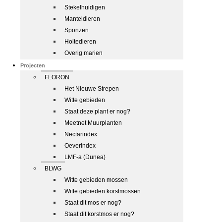
Stekelhuidigen
Manteldieren
Sponzen
Holtedieren
Overig marien
Projecten
FLORON
Het Nieuwe Strepen
Witte gebieden
Staat deze plant er nog?
Meetnet Muurplanten
Nectarindex
Oeverindex
LMF-a (Dunea)
BLWG
Witte gebieden mossen
Witte gebieden korstmossen
Staat dit mos er nog?
Staat dit korstmos er nog?