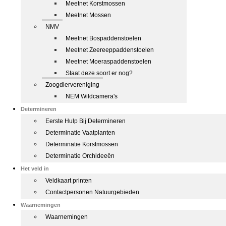
Meetnet Korstmossen
Meetnet Mossen
NMV
Meetnet Bospaddenstoelen
Meetnet Zeereeppaddenstoelen
Meetnet Moeraspaddenstoelen
Staat deze soort er nog?
Zoogdiervereniging
NEM Wildcamera's
Determineren
Eerste Hulp Bij Determineren
Determinatie Vaatplanten
Determinatie Korstmossen
Determinatie Orchideeën
Het veld in
Veldkaart printen
Contactpersonen Natuurgebieden
Waarnemingen
Waarnemingen