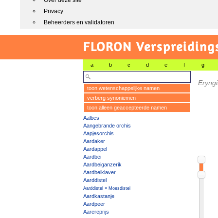
Over deze site
Privacy
Beheerders en validatoren
FLORON Verspreiding
a
b
c
d
e
f
g
Eryng
toon wetenschappelijke namen
verberg synoniemen
toon alleen geaccepteerde namen
Aalbes
Aangebrande orchis
Aapjesorchis
Aardaker
Aardappel
Aardbei
Aardbeiganzerik
Aardbeiklaver
Aarddistel
Aarddistel × Moesdistel
Aardkastanje
Aardpeer
Aarereprijs