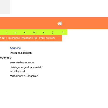
t
u
v
w
x
y
z
's (0)
|
taxonomie
|
feedback (0)
|
trend en bloei
Apiaceae
Tweezaadlobbigen
ederland
zeer zeldzame soort
niet-ingeburgerd: adventief /
verwilderend
Middellandse Zeegebied