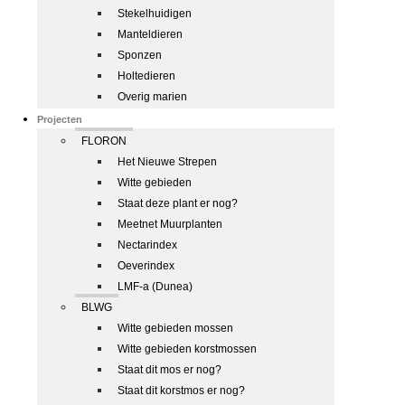
Stekelhuidigen
Manteldieren
Sponzen
Holtedieren
Overig marien
Projecten
FLORON
Het Nieuwe Strepen
Witte gebieden
Staat deze plant er nog?
Meetnet Muurplanten
Nectarindex
Oeverindex
LMF-a (Dunea)
BLWG
Witte gebieden mossen
Witte gebieden korstmossen
Staat dit mos er nog?
Staat dit korstmos er nog?