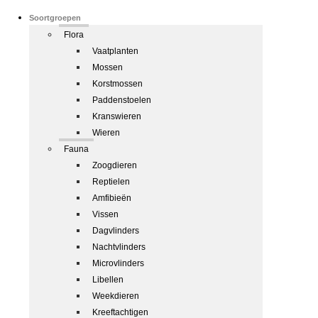
Soortgroepen
Flora
Vaatplanten
Mossen
Korstmossen
Paddenstoelen
Kranswieren
Wieren
Fauna
Zoogdieren
Reptielen
Amfibieën
Vissen
Dagvlinders
Nachtvlinders
Microvlinders
Libellen
Weekdieren
Kreeftachtigen