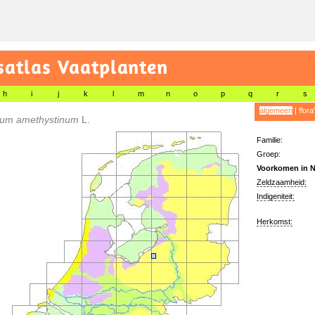
satlas Vaatplanten
h
i
j
k
l
m
n
o
p
q
r
s
algemeen
|
flora
ium amethystinum
L.
Familie:
Groep:
Voorkomen in N
Zeldzaamheid:
Indigeniteit:
Herkomst: