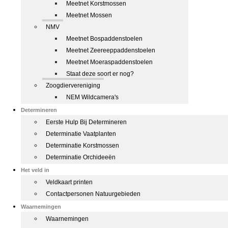
Meetnet Korstmossen
Meetnet Mossen
NMV
Meetnet Bospaddenstoelen
Meetnet Zeereeppaddenstoelen
Meetnet Moeraspaddenstoelen
Staat deze soort er nog?
Zoogdiervereniging
NEM Wildcamera's
Determineren
Eerste Hulp Bij Determineren
Determinatie Vaatplanten
Determinatie Korstmossen
Determinatie Orchideeën
Het veld in
Veldkaart printen
Contactpersonen Natuurgebieden
Waarnemingen
Waarnemingen