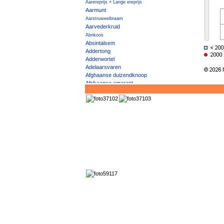
Aarereprijs × Lange ereprijs
Aarmunt
Aarstruweelbraam
Aarvederkruid
Abrikoos
Absintalsem
Addertong
Adderwortel
Adelaarsvaren
Afghaanse duizendknoop
Afrikaanse amarant
Afrikaanse bolletjeskool
Ageratum
Akeleiruit
Akker- × Driekleurig viooltje
Akkerandoorn
Akkerbedstro
Akkerboterbloem
Akkerdistel
Akkerdoornzaad
Akkerdravik
Akkerereprijs
Akkergeelster
Akkergoudsbloem
Akkerhoornbloem
Akkerkers
Akkerklaver
Akkerklimopereprijs