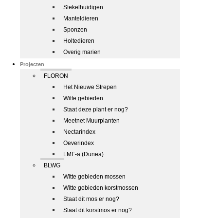
Stekelhuidigen
Manteldieren
Sponzen
Holtedieren
Overig marien
Projecten
FLORON
Het Nieuwe Strepen
Witte gebieden
Staat deze plant er nog?
Meetnet Muurplanten
Nectarindex
Oeverindex
LMF-a (Dunea)
BLWG
Witte gebieden mossen
Witte gebieden korstmossen
Staat dit mos er nog?
Staat dit korstmos er nog?