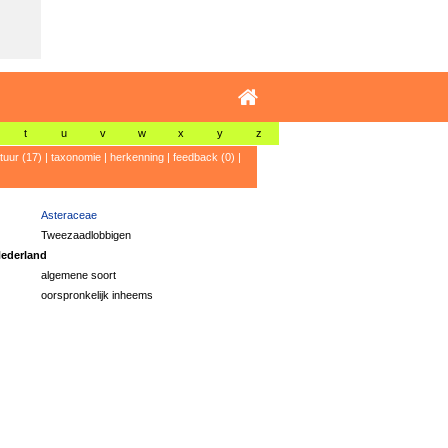
t
u
v
w
x
y
z
atuur (17)
|
taxonomie
|
herkenning
|
feedback (0)
|
Asteraceae
Tweezaadlobbigen
ederland
algemene soort
oorspronkelijk inheems