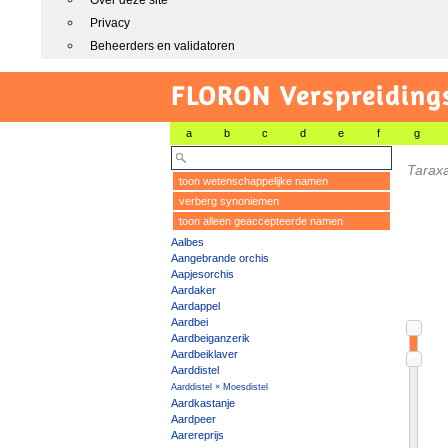
Over deze site
Privacy
Beheerders en validatoren
FLORON Verspreiding
a
b
c
d
e
f
g
Tarax
toon wetenschappelijke namen
verberg synoniemen
toon alleen geaccepteerde namen
Aalbes
Aangebrande orchis
Aapjesorchis
Aardaker
Aardappel
Aardbei
Aardbeiganzerik
Aardbeiklaver
Aarddistel
Aarddistel × Moesdistel
Aardkastanje
Aardpeer
Aarereprijs