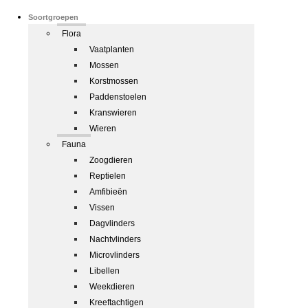
Soortgroepen
Flora
Vaatplanten
Mossen
Korstmossen
Paddenstoelen
Kranswieren
Wieren
Fauna
Zoogdieren
Reptielen
Amfibieën
Vissen
Dagvlinders
Nachtvlinders
Microvlinders
Libellen
Weekdieren
Kreeftachtigen