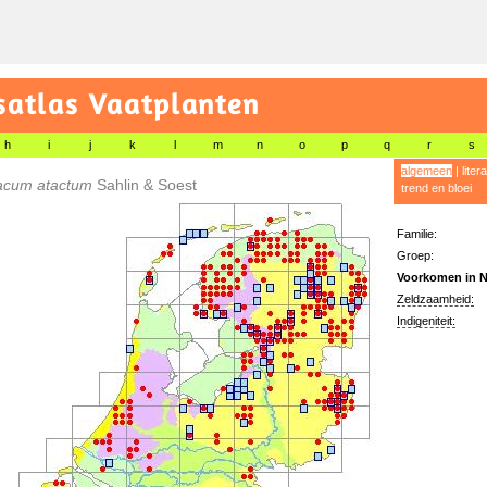
satlas Vaatplanten
h
i
j
k
l
m
n
o
p
q
r
s
algemeen
|
liter
acum atactum
Sahlin & Soest
trend en bloei
Familie:
Groep:
Voorkomen in N
Zeldzaamheid:
Indigeniteit: