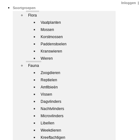
Inloggen
|
Soortgroepen
Flora
Vaatplanten
Mossen
Korstmossen
Paddenstoelen
Kranswieren
Wieren
Fauna
Zoogdieren
Reptielen
Amfibieën
Vissen
Dagvlinders
Nachtvlinders
Microvlinders
Libellen
Weekdieren
Kreeftachtigen