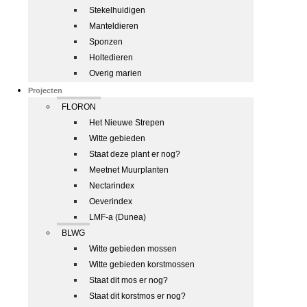
Stekelhuidigen
Manteldieren
Sponzen
Holtedieren
Overig marien
Projecten
FLORON
Het Nieuwe Strepen
Witte gebieden
Staat deze plant er nog?
Meetnet Muurplanten
Nectarindex
Oeverindex
LMF-a (Dunea)
BLWG
Witte gebieden mossen
Witte gebieden korstmossen
Staat dit mos er nog?
Staat dit korstmos er nog?