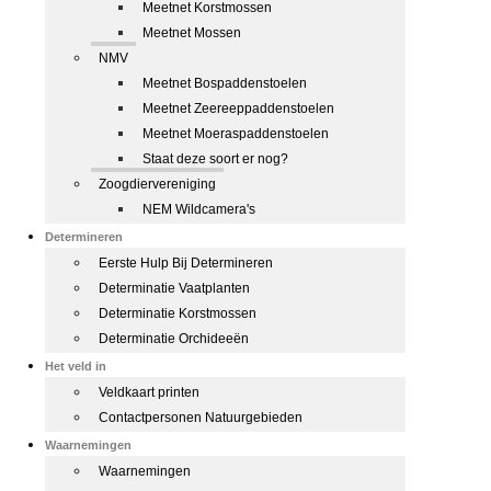
Meetnet Korstmossen
Meetnet Mossen
NMV
Meetnet Bospaddenstoelen
Meetnet Zeereeppaddenstoelen
Meetnet Moeraspaddenstoelen
Staat deze soort er nog?
Zoogdiervereniging
NEM Wildcamera's
Determineren
Eerste Hulp Bij Determineren
Determinatie Vaatplanten
Determinatie Korstmossen
Determinatie Orchideeën
Het veld in
Veldkaart printen
Contactpersonen Natuurgebieden
Waarnemingen
Waarnemingen