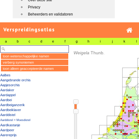
Over deze site
Privacy
Beheerders en validatoren
Verspreidingsatlas
a
b
c
d
e
f
g
h
i
j
k
l
Weigela
Thunb.
toon wetenschappelijke namen
verberg synoniemen
toon alleen geaccepteerde namen
Aalbes
Aangebrande orchis
Aapjesorchis
Aardaker
Aardappel
Aardbei
Aardbeiganzerik
Aardbeiklaver
Aarddistel
Aarddistel × Moesdistel
Aardkastanje
Aardpeer
Aarereprijs