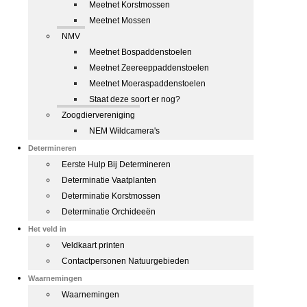
Meetnet Korstmossen
Meetnet Mossen
NMV
Meetnet Bospaddenstoelen
Meetnet Zeereeppaddenstoelen
Meetnet Moeraspaddenstoelen
Staat deze soort er nog?
Zoogdiervereniging
NEM Wildcamera's
Determineren
Eerste Hulp Bij Determineren
Determinatie Vaatplanten
Determinatie Korstmossen
Determinatie Orchideeën
Het veld in
Veldkaart printen
Contactpersonen Natuurgebieden
Waarnemingen
Waarnemingen