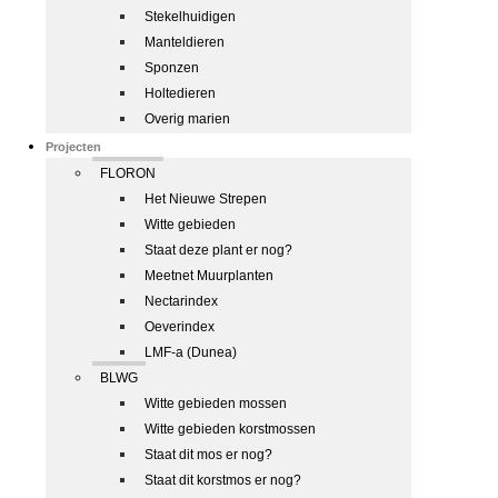
Stekelhuidigen
Manteldieren
Sponzen
Holtedieren
Overig marien
Projecten
FLORON
Het Nieuwe Strepen
Witte gebieden
Staat deze plant er nog?
Meetnet Muurplanten
Nectarindex
Oeverindex
LMF-a (Dunea)
BLWG
Witte gebieden mossen
Witte gebieden korstmossen
Staat dit mos er nog?
Staat dit korstmos er nog?