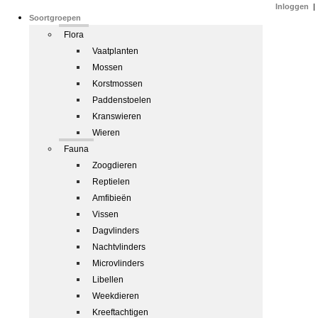
Inloggen
|
Soortgroepen
Flora
Vaatplanten
Mossen
Korstmossen
Paddenstoelen
Kranswieren
Wieren
Fauna
Zoogdieren
Reptielen
Amfibieën
Vissen
Dagvlinders
Nachtvlinders
Microvlinders
Libellen
Weekdieren
Kreeftachtigen