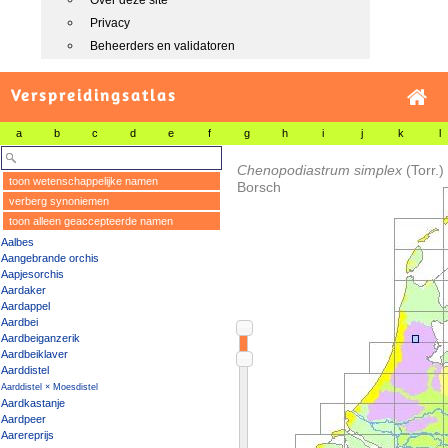
Over deze site
Privacy
Beheerders en validatoren
Verspreidingsatlas
a
b
c
d
e
f
g
h
i
j
k
l
Chenopodiastrum simplex
(Torr.
toon wetenschappelijke namen
Borsch
verberg synoniemen
toon alleen geaccepteerde namen
Aalbes
Aangebrande orchis
Aapjesorchis
Aardaker
Aardappel
Aardbei
Aardbeiganzerik
Aardbeiklaver
Aarddistel
Aarddistel × Moesdistel
Aardkastanje
Aardpeer
Aarereprijs