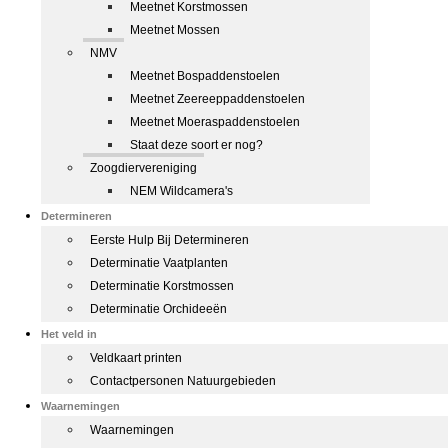
Meetnet Korstmossen
Meetnet Mossen
NMV
Meetnet Bospaddenstoelen
Meetnet Zeereeppaddenstoelen
Meetnet Moeraspaddenstoelen
Staat deze soort er nog?
Zoogdiervereniging
NEM Wildcamera's
Determineren
Eerste Hulp Bij Determineren
Determinatie Vaatplanten
Determinatie Korstmossen
Determinatie Orchideeën
Het veld in
Veldkaart printen
Contactpersonen Natuurgebieden
Waarnemingen
Waarnemingen