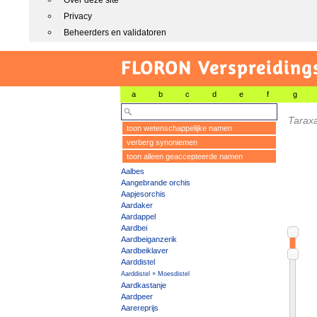
Over deze site
Privacy
Beheerders en validatoren
FLORON Verspreiding
a
b
c
d
e
f
g
Tarax
toon wetenschappelijke namen
verberg synoniemen
toon alleen geaccepteerde namen
Aalbes
Aangebrande orchis
Aapjesorchis
Aardaker
Aardappel
Aardbei
Aardbeiganzerik
Aardbeiklaver
Aarddistel
Aarddistel × Moesdistel
Aardkastanje
Aardpeer
Aarereprijs