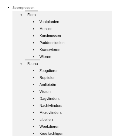
Soortgroepen
Flora
Vaatplanten
Mossen
Korstmossen
Paddenstoelen
Kranswieren
Wieren
Fauna
Zoogdieren
Reptielen
Amfibieën
Vissen
Dagvlinders
Nachtvlinders
Microvlinders
Libellen
Weekdieren
Kreeftachtigen