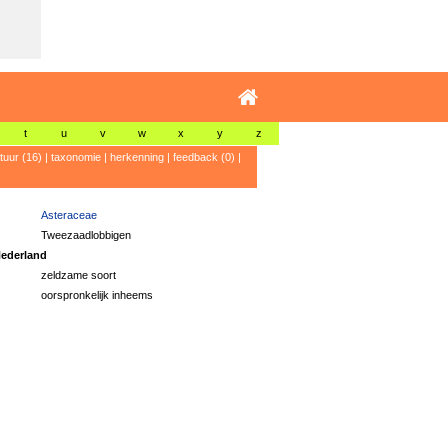
t
u
v
w
x
y
z
atuur (16)
|
taxonomie
|
herkenning
|
feedback (0)
|
Asteraceae
Tweezaadlobbigen
ederland
zeldzame soort
oorspronkelijk inheems