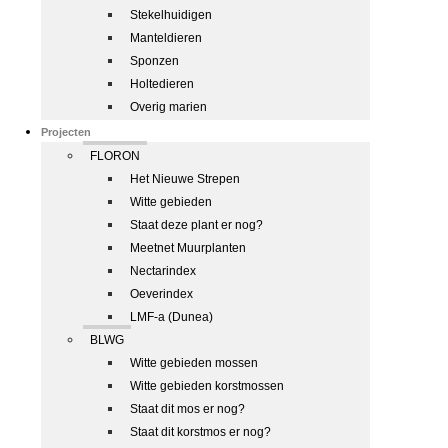
Stekelhuidigen
Manteldieren
Sponzen
Holtedieren
Overig marien
Projecten
FLORON
Het Nieuwe Strepen
Witte gebieden
Staat deze plant er nog?
Meetnet Muurplanten
Nectarindex
Oeverindex
LMF-a (Dunea)
BLWG
Witte gebieden mossen
Witte gebieden korstmossen
Staat dit mos er nog?
Staat dit korstmos er nog?