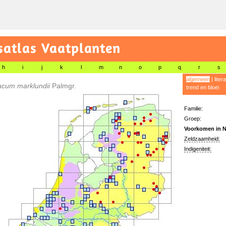
satlas Vaatplanten
h
i
j
k
l
m
n
o
p
q
r
s
algemeen
|
liter
acum marklundii
Palmgr.
trend en bloei
Familie:
Groep:
Voorkomen in N
Zeldzaamheid:
Indigeniteit: