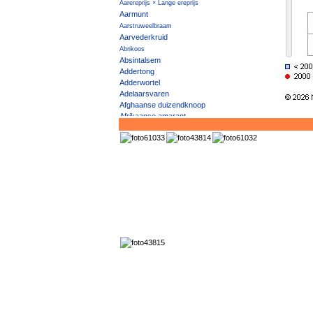
Aarereprijs × Lange ereprijs
Aarmunt
Aarstruweelbraam
Aarvederkruid
Abrikoos
Absintalsem
Addertong
Adderwortel
Adelaarsvaren
Afghaanse duizendknoop
Afrikaanse amarant
Afrikaanse bolletjeskool
Ageratum
Akeleiruit
Akker- × Driekleurig viooltje
Akkerandoorn
Akkerbedstro
Akkerboterbloem
Akkerdistel
Akkerdoornzaad
Akkerdravik
Akkerereprijs
Akkergeelster
Akkergoudsbloem
Akkerhoornbloem
Akkerkers
Akkerklaver
Akkerklimopereprijs