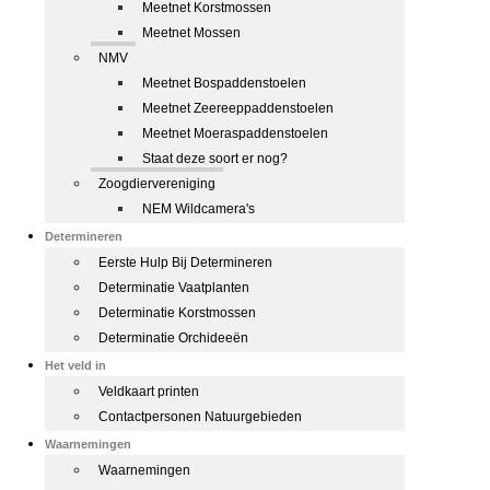
Meetnet Korstmossen
Meetnet Mossen
NMV
Meetnet Bospaddenstoelen
Meetnet Zeereeppaddenstoelen
Meetnet Moeraspaddenstoelen
Staat deze soort er nog?
Zoogdiervereniging
NEM Wildcamera's
Determineren
Eerste Hulp Bij Determineren
Determinatie Vaatplanten
Determinatie Korstmossen
Determinatie Orchideeën
Het veld in
Veldkaart printen
Contactpersonen Natuurgebieden
Waarnemingen
Waarnemingen