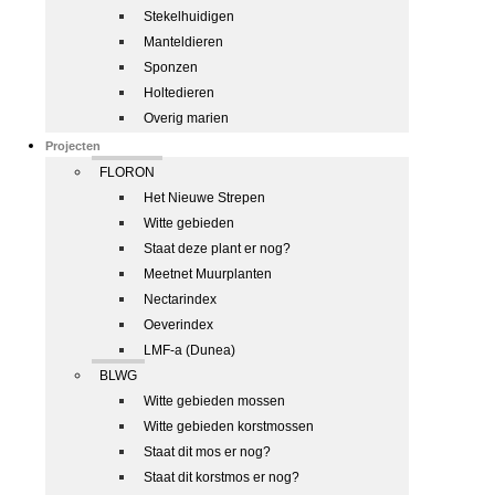
Stekelhuidigen
Manteldieren
Sponzen
Holtedieren
Overig marien
Projecten
FLORON
Het Nieuwe Strepen
Witte gebieden
Staat deze plant er nog?
Meetnet Muurplanten
Nectarindex
Oeverindex
LMF-a (Dunea)
BLWG
Witte gebieden mossen
Witte gebieden korstmossen
Staat dit mos er nog?
Staat dit korstmos er nog?