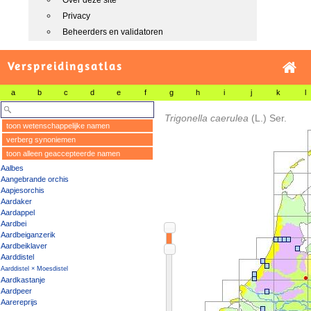
Over deze site
Privacy
Beheerders en validatoren
Verspreidingsatlas
a
b
c
d
e
f
g
h
i
j
k
l
Trigonella caerulea
(L.) Ser.
toon wetenschappelijke namen
verberg synoniemen
toon alleen geaccepteerde namen
Aalbes
Aangebrande orchis
Aapjesorchis
Aardaker
Aardappel
Aardbei
Aardbeiganzerik
Aardbeiklaver
Aarddistel
Aarddistel × Moesdistel
Aardkastanje
Aardpeer
Aarereprijs