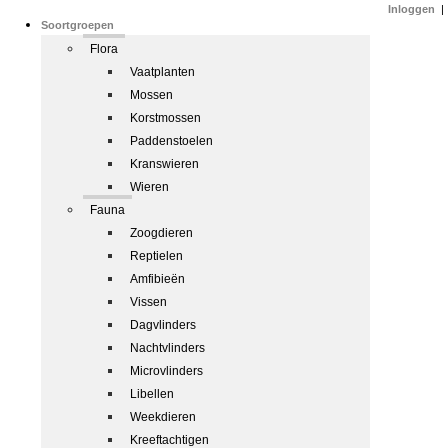
Inloggen
|
Soortgroepen
Flora
Vaatplanten
Mossen
Korstmossen
Paddenstoelen
Kranswieren
Wieren
Fauna
Zoogdieren
Reptielen
Amfibieën
Vissen
Dagvlinders
Nachtvlinders
Microvlinders
Libellen
Weekdieren
Kreeftachtigen