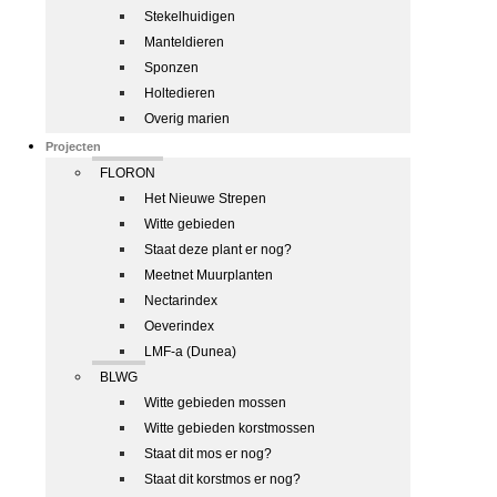
Stekelhuidigen
Manteldieren
Sponzen
Holtedieren
Overig marien
Projecten
FLORON
Het Nieuwe Strepen
Witte gebieden
Staat deze plant er nog?
Meetnet Muurplanten
Nectarindex
Oeverindex
LMF-a (Dunea)
BLWG
Witte gebieden mossen
Witte gebieden korstmossen
Staat dit mos er nog?
Staat dit korstmos er nog?