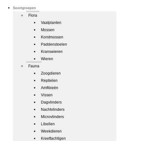
Soortgroepen
Flora
Vaatplanten
Mossen
Korstmossen
Paddenstoelen
Kranswieren
Wieren
Fauna
Zoogdieren
Reptielen
Amfibieën
Vissen
Dagvlinders
Nachtvlinders
Microvlinders
Libellen
Weekdieren
Kreeftachtigen