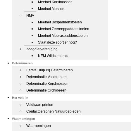
Meetnet Korstmossen
Meetnet Mossen
NMV
Meetnet Bospaddenstoelen
Meetnet Zeereeppaddenstoelen
Meetnet Moeraspaddenstoelen
Staat deze soort er nog?
Zoogdiervereniging
NEM Wildcamera's
Determineren
Eerste Hulp Bij Determineren
Determinatie Vaatplanten
Determinatie Korstmossen
Determinatie Orchideeën
Het veld in
Veldkaart printen
Contactpersonen Natuurgebieden
Waarnemingen
Waarnemingen