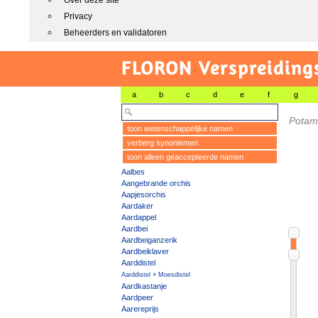
Over deze site
Privacy
Beheerders en validatoren
FLORON Verspreiding
a
b
c
d
e
f
g
Potam
toon wetenschappelijke namen
verberg synoniemen
toon alleen geaccepteerde namen
Aalbes
Aangebrande orchis
Aapjesorchis
Aardaker
Aardappel
Aardbei
Aardbeiganzerik
Aardbeiklaver
Aarddistel
Aarddistel × Moesdistel
Aardkastanje
Aardpeer
Aarereprijs