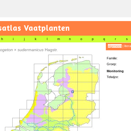
satlas Vaatplanten
h
i
j
k
l
m
n
o
p
q
r
s
algemeen
|
liter
ogeton
×
sudermanicus
Hagstr.
Familie:
Groep:
Monitoring
Telwijze: