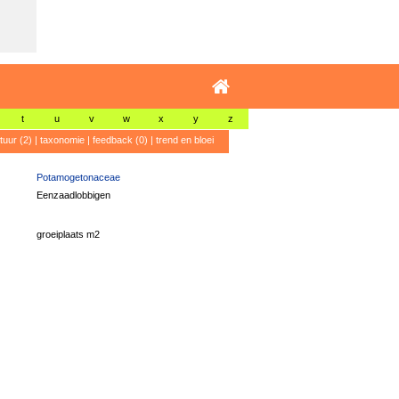
t
u
v
w
x
y
z
atuur (2)
|
taxonomie
|
feedback (0)
|
trend en bloei
Potamogetonaceae
Eenzaadlobbigen
groeiplaats m2