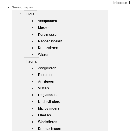
Inloggen
|
Soortgroepen
Flora
Vaatplanten
Mossen
Korstmossen
Paddenstoelen
Kranswieren
Wieren
Fauna
Zoogdieren
Reptielen
Amfibieën
Vissen
Dagvlinders
Nachtvlinders
Microvlinders
Libellen
Weekdieren
Kreeftachtigen