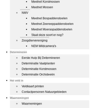
Meetnet Korstmossen
Meetnet Mossen
NMV
Meetnet Bospaddenstoelen
Meetnet Zeereeppaddenstoelen
Meetnet Moeraspaddenstoelen
Staat deze soort er nog?
Zoogdiervereniging
NEM Wildcamera's
Determineren
Eerste Hulp Bij Determineren
Determinatie Vaatplanten
Determinatie Korstmossen
Determinatie Orchideeën
Het veld in
Veldkaart printen
Contactpersonen Natuurgebieden
Waarnemingen
Waarnemingen