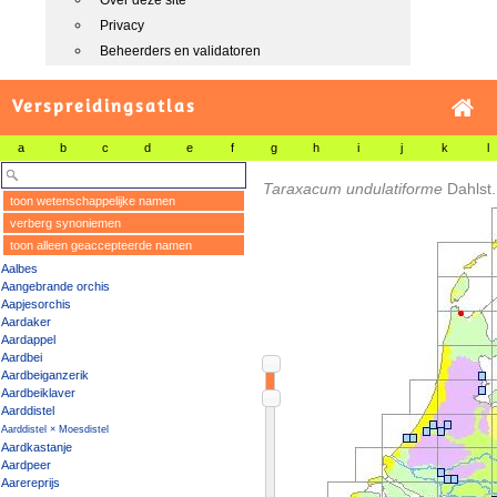
Over deze site
Privacy
Beheerders en validatoren
Verspreidingsatlas
a
b
c
d
e
f
g
h
i
j
k
l
Taraxacum undulatiforme
Dahlst.
toon wetenschappelijke namen
verberg synoniemen
toon alleen geaccepteerde namen
Aalbes
Aangebrande orchis
Aapjesorchis
Aardaker
Aardappel
Aardbei
Aardbeiganzerik
Aardbeiklaver
Aarddistel
Aarddistel × Moesdistel
Aardkastanje
Aardpeer
Aarereprijs