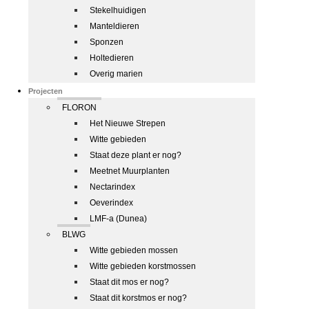
Stekelhuidigen
Manteldieren
Sponzen
Holtedieren
Overig marien
Projecten
FLORON
Het Nieuwe Strepen
Witte gebieden
Staat deze plant er nog?
Meetnet Muurplanten
Nectarindex
Oeverindex
LMF-a (Dunea)
BLWG
Witte gebieden mossen
Witte gebieden korstmossen
Staat dit mos er nog?
Staat dit korstmos er nog?