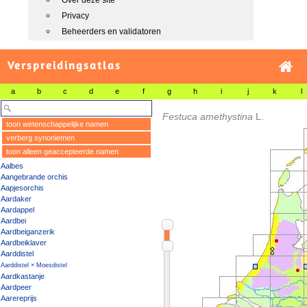
Over deze site
Privacy
Beheerders en validatoren
Verspreidingsatlas
a
b
c
d
e
f
g
h
i
j
k
l
Festuca amethystina
L.
toon wetenschappelijke namen
verberg synoniemen
toon alleen geaccepteerde namen
Aalbes
Aangebrande orchis
Aapjesorchis
Aardaker
Aardappel
Aardbei
Aardbeiganzerik
Aardbeiklaver
Aarddistel
Aarddistel × Moesdistel
Aardkastanje
Aardpeer
Aarereprijs