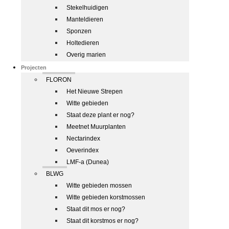
Stekelhuidigen
Manteldieren
Sponzen
Holtedieren
Overig marien
Projecten
FLORON
Het Nieuwe Strepen
Witte gebieden
Staat deze plant er nog?
Meetnet Muurplanten
Nectarindex
Oeverindex
LMF-a (Dunea)
BLWG
Witte gebieden mossen
Witte gebieden korstmossen
Staat dit mos er nog?
Staat dit korstmos er nog?