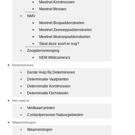
Meetnet Korstmossen
Meetnet Mossen
NMV
Meetnet Bospaddenstoelen
Meetnet Zeereeppaddenstoelen
Meetnet Moeraspaddenstoelen
Staat deze soort er nog?
Zoogdiervereniging
NEM Wildcamera's
Determineren
Eerste Hulp Bij Determineren
Determinatie Vaatplanten
Determinatie Korstmossen
Determinatie Orchideeën
Het veld in
Veldkaart printen
Contactpersonen Natuurgebieden
Waarnemingen
Waarnemingen