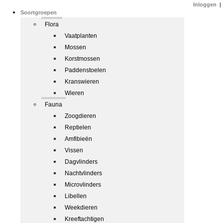
Inloggen
|
Soortgroepen
Flora
Vaatplanten
Mossen
Korstmossen
Paddenstoelen
Kranswieren
Wieren
Fauna
Zoogdieren
Reptielen
Amfibieën
Vissen
Dagvlinders
Nachtvlinders
Microvlinders
Libellen
Weekdieren
Kreeftachtigen