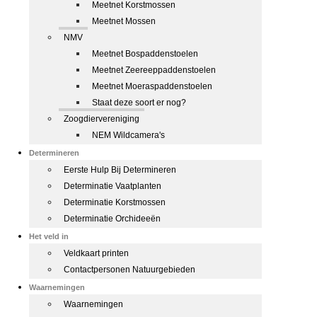
Meetnet Korstmossen
Meetnet Mossen
NMV
Meetnet Bospaddenstoelen
Meetnet Zeereeppaddenstoelen
Meetnet Moeraspaddenstoelen
Staat deze soort er nog?
Zoogdiervereniging
NEM Wildcamera's
Determineren
Eerste Hulp Bij Determineren
Determinatie Vaatplanten
Determinatie Korstmossen
Determinatie Orchideeën
Het veld in
Veldkaart printen
Contactpersonen Natuurgebieden
Waarnemingen
Waarnemingen