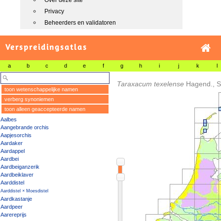
Over deze site
Privacy
Beheerders en validatoren
Verspreidingsatlas
a
b
c
d
e
f
g
h
i
j
k
l
Taraxacum texelense
Hagend., S
toon wetenschappelijke namen
verberg synoniemen
toon alleen geaccepteerde namen
Aalbes
Aangebrande orchis
Aapjesorchis
Aardaker
Aardappel
Aardbei
Aardbeiganzerik
Aardbeiklaver
Aarddistel
Aarddistel × Moesdistel
Aardkastanje
Aardpeer
Aarereprijs