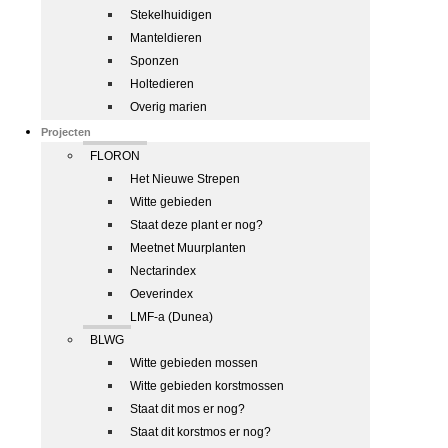
Stekelhuidigen
Manteldieren
Sponzen
Holtedieren
Overig marien
Projecten
FLORON
Het Nieuwe Strepen
Witte gebieden
Staat deze plant er nog?
Meetnet Muurplanten
Nectarindex
Oeverindex
LMF-a (Dunea)
BLWG
Witte gebieden mossen
Witte gebieden korstmossen
Staat dit mos er nog?
Staat dit korstmos er nog?