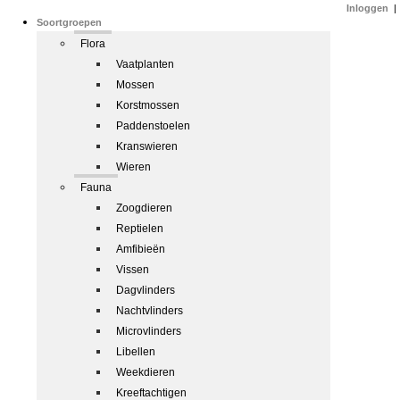
Inloggen
|
Soortgroepen
Flora
Vaatplanten
Mossen
Korstmossen
Paddenstoelen
Kranswieren
Wieren
Fauna
Zoogdieren
Reptielen
Amfibieën
Vissen
Dagvlinders
Nachtvlinders
Microvlinders
Libellen
Weekdieren
Kreeftachtigen