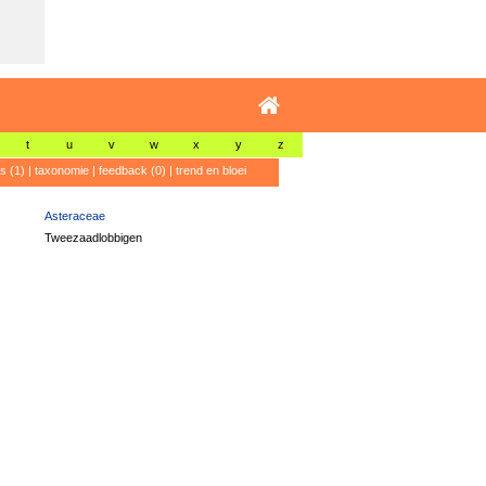
t
u
v
w
x
y
z
's (1)
|
taxonomie
|
feedback (0)
|
trend en bloei
Asteraceae
Tweezaadlobbigen