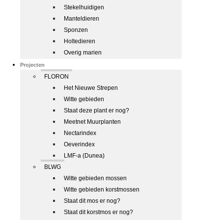
Stekelhuidigen
Manteldieren
Sponzen
Holtedieren
Overig marien
Projecten
FLORON
Het Nieuwe Strepen
Witte gebieden
Staat deze plant er nog?
Meetnet Muurplanten
Nectarindex
Oeverindex
LMF-a (Dunea)
BLWG
Witte gebieden mossen
Witte gebieden korstmossen
Staat dit mos er nog?
Staat dit korstmos er nog?