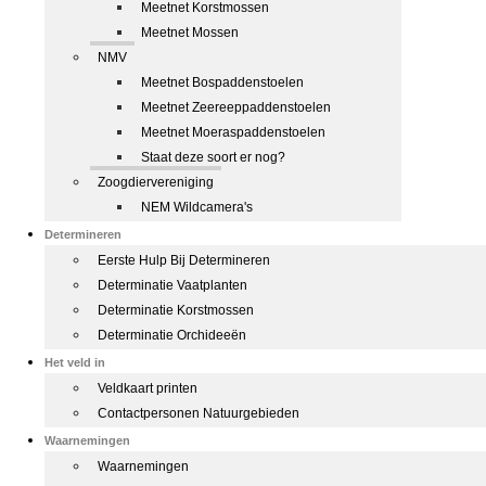
Meetnet Korstmossen
Meetnet Mossen
NMV
Meetnet Bospaddenstoelen
Meetnet Zeereeppaddenstoelen
Meetnet Moeraspaddenstoelen
Staat deze soort er nog?
Zoogdiervereniging
NEM Wildcamera's
Determineren
Eerste Hulp Bij Determineren
Determinatie Vaatplanten
Determinatie Korstmossen
Determinatie Orchideeën
Het veld in
Veldkaart printen
Contactpersonen Natuurgebieden
Waarnemingen
Waarnemingen