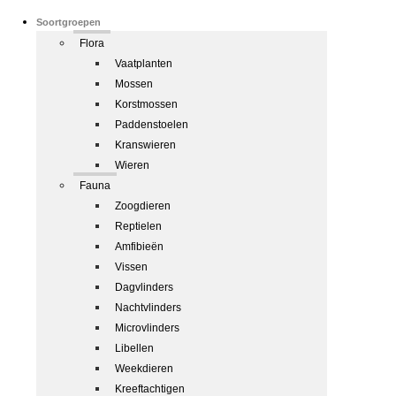
Soortgroepen
Flora
Vaatplanten
Mossen
Korstmossen
Paddenstoelen
Kranswieren
Wieren
Fauna
Zoogdieren
Reptielen
Amfibieën
Vissen
Dagvlinders
Nachtvlinders
Microvlinders
Libellen
Weekdieren
Kreeftachtigen