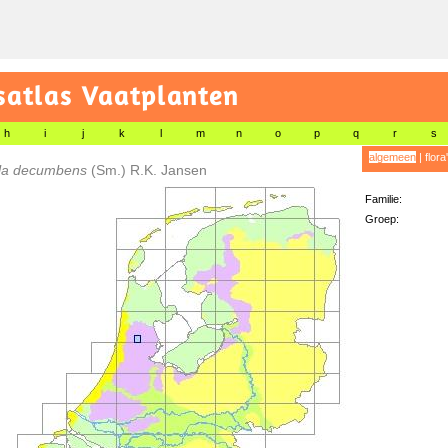
satlas Vaatplanten
h
i
j
k
l
m
n
o
p
q
r
s
algemeen
|
flora
la decumbens
(Sm.) R.K. Jansen
Familie:
Groep: