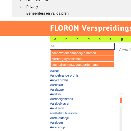
Over deze site
Privacy
Beheerders en validatoren
FLORON Verspreiding
a
b
c
d
e
f
g
Acmel
toon wetenschappelijke namen
verberg synoniemen
toon alleen geaccepteerde namen
Aalbes
Aangebrande orchis
Aapjesorchis
Aardaker
Aardappel
Aardbei
Aardbeiganzerik
Aardbeiklaver
Aarddistel
Aarddistel × Moesdistel
Aardkastanje
Aardpeer
Aarereprijs