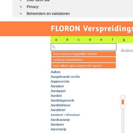
Over deze site
Privacy
Beheerders en validatoren
FLORON Verspreiding
a
b
c
d
e
f
g
Ambro
toon wetenschappelijke namen
verberg synoniemen
toon alleen geaccepteerde namen
Aalbes
Aangebrande orchis
Aapjesorchis
Aardaker
Aardappel
Aardbei
Aardbeiganzerik
Aardbeiklaver
Aarddistel
Aarddistel × Moesdistel
Aardkastanje
Aardpeer
Aarereprijs