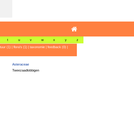
t
u
v
w
x
y
z
atuur (1)
|
flora's (1)
|
taxonomie
|
feedback (0)
|
Asteraceae
Tweezaadlobbigen