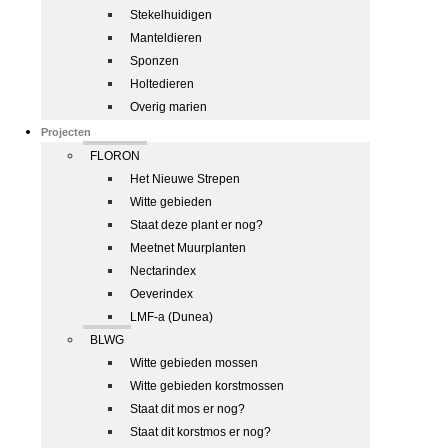
Stekelhuidigen
Manteldieren
Sponzen
Holtedieren
Overig marien
Projecten
FLORON
Het Nieuwe Strepen
Witte gebieden
Staat deze plant er nog?
Meetnet Muurplanten
Nectarindex
Oeverindex
LMF-a (Dunea)
BLWG
Witte gebieden mossen
Witte gebieden korstmossen
Staat dit mos er nog?
Staat dit korstmos er nog?