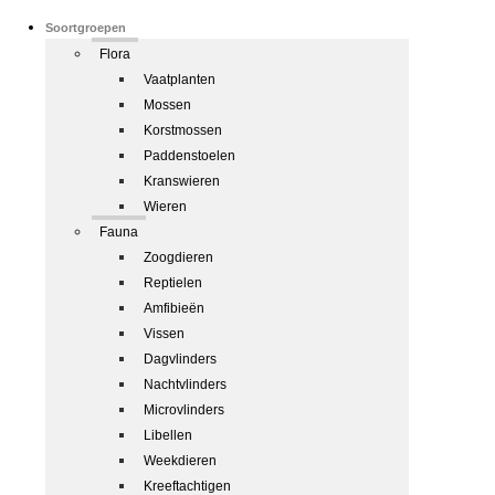
Soortgroepen
Flora
Vaatplanten
Mossen
Korstmossen
Paddenstoelen
Kranswieren
Wieren
Fauna
Zoogdieren
Reptielen
Amfibieën
Vissen
Dagvlinders
Nachtvlinders
Microvlinders
Libellen
Weekdieren
Kreeftachtigen