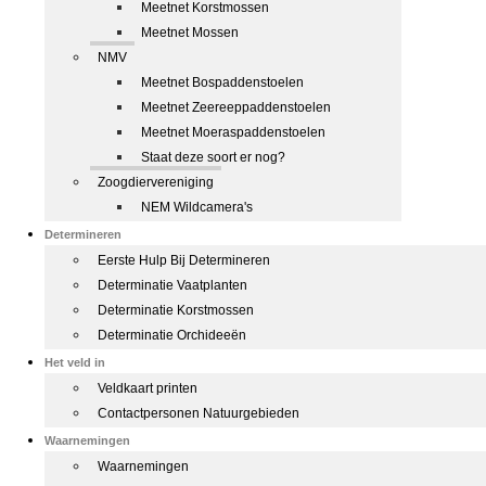
Meetnet Korstmossen
Meetnet Mossen
NMV
Meetnet Bospaddenstoelen
Meetnet Zeereeppaddenstoelen
Meetnet Moeraspaddenstoelen
Staat deze soort er nog?
Zoogdiervereniging
NEM Wildcamera's
Determineren
Eerste Hulp Bij Determineren
Determinatie Vaatplanten
Determinatie Korstmossen
Determinatie Orchideeën
Het veld in
Veldkaart printen
Contactpersonen Natuurgebieden
Waarnemingen
Waarnemingen