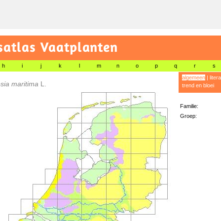
satlas Vaatplanten
h
i
j
k
l
m
n
o
p
q
r
s
algemeen
|
liter
sia maritima
L.
trend en bloei
Familie:
Groep: