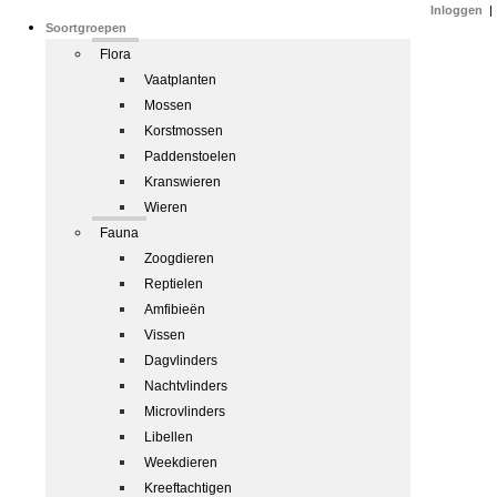
Inloggen
|
Soortgroepen
Flora
Vaatplanten
Mossen
Korstmossen
Paddenstoelen
Kranswieren
Wieren
Fauna
Zoogdieren
Reptielen
Amfibieën
Vissen
Dagvlinders
Nachtvlinders
Microvlinders
Libellen
Weekdieren
Kreeftachtigen