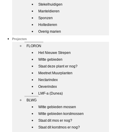
Stekelhuidigen
Manteldieren
Sponzen
Holtedieren
Overig marien
Projecten
FLORON
Het Nieuwe Strepen
Witte gebieden
Staat deze plant er nog?
Meetnet Muurplanten
Nectarindex
Oeverindex
LMF-a (Dunea)
BLWG
Witte gebieden mossen
Witte gebieden korstmossen
Staat dit mos er nog?
Staat dit korstmos er nog?