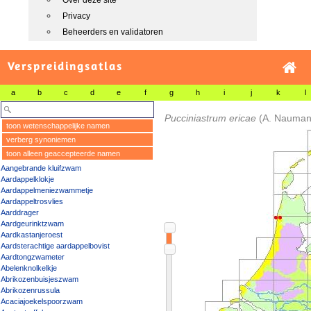
Over deze site
Privacy
Beheerders en validatoren
Verspreidingsatlas
a
b
c
d
e
f
g
h
i
j
k
l
Pucciniastrum ericae
(A. Nauma
toon wetenschappelijke namen
verberg synoniemen
toon alleen geaccepteerde namen
Aangebrande kluifzwam
Aardappelklokje
Aardappelmeniezwammetje
Aardappeltrosvlies
Aarddrager
Aardgeurinktzwam
Aardkastanjeroest
Aardsterachtige aardappelbovist
Aardtongzwameter
Abelenknolkelkje
Abrikozenbuisjeszwam
Abrikozenrussula
Acaciajoekelspoorzwam