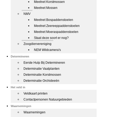
Meetnet Korstmossen
Meetnet Mossen
NMV
Meetnet Bospaddenstoelen
Meetnet Zeereeppaddenstoelen
Meetnet Moeraspaddenstoelen
Staat deze soort er nog?
Zoogdiervereniging
NEM Wildcamera's
Determineren
Eerste Hulp Bij Determineren
Determinatie Vaatplanten
Determinatie Korstmossen
Determinatie Orchideeën
Het veld in
Veldkaart printen
Contactpersonen Natuurgebieden
Waarnemingen
Waarnemingen