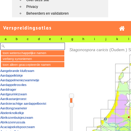
Over deze site
Privacy
Beheerders en validatoren
Verspreidingsatlas
a
b
c
d
e
f
g
h
i
j
k
l
Stagonospora caricis
(Oudem.) S
toon wetenschappelijke namen
verberg synoniemen
toon alleen geaccepteerde namen
Aangebrande kluifzwam
Aardappelklokje
Aardappelmeniezwammetje
Aardappeltrosvlies
Aarddrager
Aardgeurinktzwam
Aardkastanjeroest
Aardsterachtige aardappelbovist
Aardtongzwameter
Abelenknolkelkje
Abrikozenbuisjeszwam
Abrikozenrussula
Acaciajoekelspoorzwam