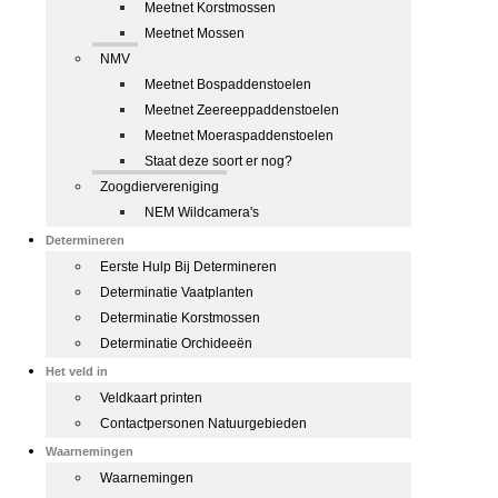
Meetnet Korstmossen
Meetnet Mossen
NMV
Meetnet Bospaddenstoelen
Meetnet Zeereeppaddenstoelen
Meetnet Moeraspaddenstoelen
Staat deze soort er nog?
Zoogdiervereniging
NEM Wildcamera's
Determineren
Eerste Hulp Bij Determineren
Determinatie Vaatplanten
Determinatie Korstmossen
Determinatie Orchideeën
Het veld in
Veldkaart printen
Contactpersonen Natuurgebieden
Waarnemingen
Waarnemingen