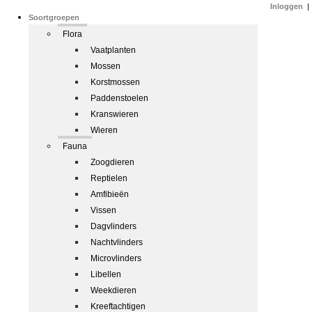
Inloggen
|
Soortgroepen
Flora
Vaatplanten
Mossen
Korstmossen
Paddenstoelen
Kranswieren
Wieren
Fauna
Zoogdieren
Reptielen
Amfibieën
Vissen
Dagvlinders
Nachtvlinders
Microvlinders
Libellen
Weekdieren
Kreeftachtigen