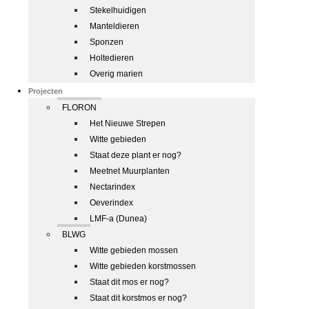
Stekelhuidigen
Manteldieren
Sponzen
Holtedieren
Overig marien
Projecten
FLORON
Het Nieuwe Strepen
Witte gebieden
Staat deze plant er nog?
Meetnet Muurplanten
Nectarindex
Oeverindex
LMF-a (Dunea)
BLWG
Witte gebieden mossen
Witte gebieden korstmossen
Staat dit mos er nog?
Staat dit korstmos er nog?