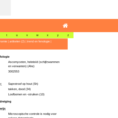
t
u
v
w
x
y
z
nomie
|
artikelen (2)
|
trend en fenologie
|
ologie
Ascomyceten, helotioïd (schijfzwammen
en verwanten) (Ahe)
3002553
p:
Saprotroof op hout (Sh)
takken, dood (34)
Loofbomen en -struiken (10)
dreiging
wijs
Microscopische controle is nodig voor