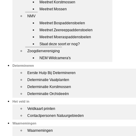
Meetnet Korstmossen
Meetnet Mossen
NMV
Meetnet Bospaddenstoelen
Meetnet Zeereeppaddenstoelen
Meetnet Moeraspaddenstoelen
Staat deze soort er nog?
Zoogdiervereniging
NEM Wildcamera's
Determineren
Eerste Hulp Bij Determineren
Determinatie Vaatplanten
Determinatie Korstmossen
Determinatie Orchideeën
Het veld in
Veldkaart printen
Contactpersonen Natuurgebieden
Waarnemingen
Waarnemingen