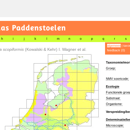
las Paddenstoelen
h
i
j
k
l
m
n
o
p
q
r
s
algemeen
|
taxo
ia scopiformis
(Kowalski & Kehr) I. Wagner et al.
feedback (0)
Taxonomie/morf
Groep:
NMV soortcode:
Ecologie
Functionele groe
Substraat:
Organisme:
Verspreiding/be
Determinatie/be
Microscopie: