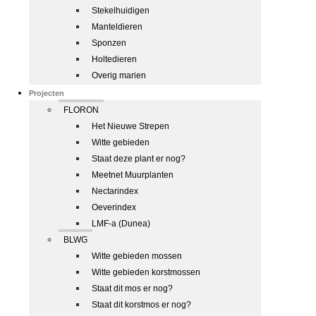
Stekelhuidigen
Manteldieren
Sponzen
Holtedieren
Overig marien
Projecten
FLORON
Het Nieuwe Strepen
Witte gebieden
Staat deze plant er nog?
Meetnet Muurplanten
Nectarindex
Oeverindex
LMF-a (Dunea)
BLWG
Witte gebieden mossen
Witte gebieden korstmossen
Staat dit mos er nog?
Staat dit korstmos er nog?