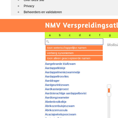
Over deze site
Privacy
Beheerders en validatoren
NMV Verspreidingsat
a
b
c
d
e
f
g
Mollis
toon wetenschappelijke namen
verberg synoniemen
toon alleen geaccepteerde namen
Aangebrande kluifzwam
Aardappelklokje
Aardappelmeniezwammetje
Aardappeltrosvlies
Aarddrager
Aardgeurinktzwam
Aardkastanjeroest
Aardsterachtige aardappelbovist
Aardtongzwameter
Abelenknolkelkje
Abrikozenbuisjeszwam
Abrikozenrussula
Acaciajoekelspoorzwam