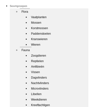
Soortgroepen
Flora
Vaatplanten
Mossen
Korstmossen
Paddenstoelen
Kranswieren
Wieren
Fauna
Zoogdieren
Reptielen
Amfibieën
Vissen
Dagvlinders
Nachtvlinders
Microvlinders
Libellen
Weekdieren
Kreeftachtigen