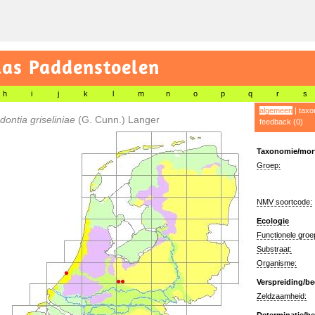
las Paddenstoelen
h
i
j
k
l
m
n
o
p
q
r
s
algemeen
|
taxo
ontia griseliniae
(G. Cunn.) Langer
feedback (0)
Taxonomie/morf
Groep:
NMV soortcode:
Ecologie
Functionele groe
Substraat:
Organisme:
Verspreiding/be
Zeldzaamheid: