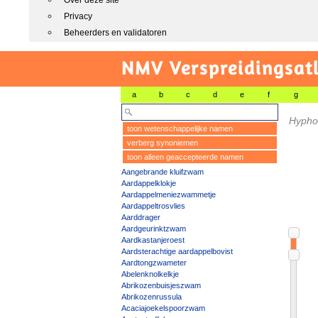
Over deze site
Privacy
Beheerders en validatoren
NMV Verspreidingsat
a
b
c
d
e
f
g
Hyphod
toon wetenschappelijke namen
verberg synoniemen
toon alleen geaccepteerde namen
Aangebrande kluifzwam
Aardappelklokje
Aardappelmeniezwammetje
Aardappeltrosvlies
Aarddrager
Aardgeurinktzwam
Aardkastanjeroest
Aardsterachtige aardappelbovist
Aardtongzwameter
Abelenknolkelkje
Abrikozenbuisjeszwam
Abrikozenrussula
Acaciajoekelspoorzwam