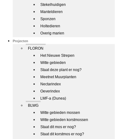
Stekelhuidigen
Manteldieren
Sponzen
Holtedieren
Overig marien
Projecten
FLORON
Het Nieuwe Strepen
Witte gebieden
Staat deze plant er nog?
Meetnet Muurplanten
Nectarindex
Oeverindex
LMF-a (Dunea)
BLWG
Witte gebieden mossen
Witte gebieden korstmossen
Staat dit mos er nog?
Staat dit korstmos er nog?