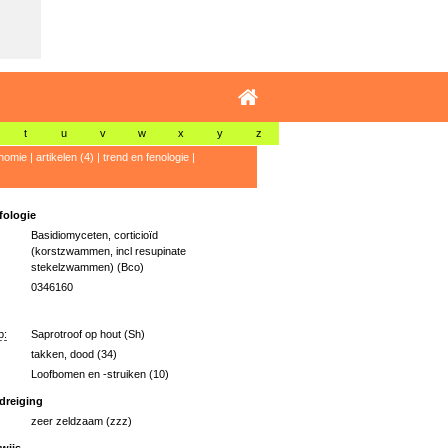
t
u
v
w
x
y
z
nomie
|
artikelen (4)
|
trend en fenologie
|
ologie
Basidiomyceten, corticioïd
(korstzwammen, incl resupinate
stekelzwammen) (Bco)
0346160
p:
Saprotroof op hout (Sh)
takken, dood (34)
Loofbomen en -struiken (10)
dreiging
zeer zeldzaam (zzz)