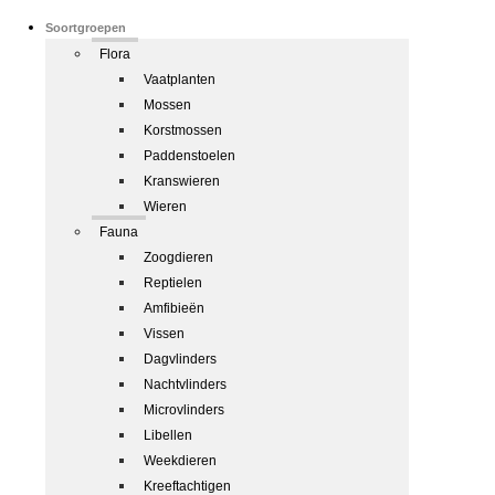
Soortgroepen
Flora
Vaatplanten
Mossen
Korstmossen
Paddenstoelen
Kranswieren
Wieren
Fauna
Zoogdieren
Reptielen
Amfibieën
Vissen
Dagvlinders
Nachtvlinders
Microvlinders
Libellen
Weekdieren
Kreeftachtigen