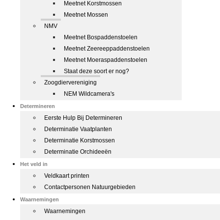
Meetnet Korstmossen
Meetnet Mossen
NMV
Meetnet Bospaddenstoelen
Meetnet Zeereeppaddenstoelen
Meetnet Moeraspaddenstoelen
Staat deze soort er nog?
Zoogdiervereniging
NEM Wildcamera's
Determineren
Eerste Hulp Bij Determineren
Determinatie Vaatplanten
Determinatie Korstmossen
Determinatie Orchideeën
Het veld in
Veldkaart printen
Contactpersonen Natuurgebieden
Waarnemingen
Waarnemingen