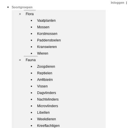
Inloggen
|
Soortgroepen
Flora
Vaatplanten
Mossen
Korstmossen
Paddenstoelen
Kranswieren
Wieren
Fauna
Zoogdieren
Reptielen
Amfibieën
Vissen
Dagvlinders
Nachtvlinders
Microvlinders
Libellen
Weekdieren
Kreeftachtigen