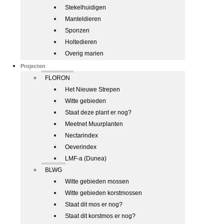
Stekelhuidigen
Manteldieren
Sponzen
Holtedieren
Overig marien
Projecten
FLORON
Het Nieuwe Strepen
Witte gebieden
Staat deze plant er nog?
Meetnet Muurplanten
Nectarindex
Oeverindex
LMF-a (Dunea)
BLWG
Witte gebieden mossen
Witte gebieden korstmossen
Staat dit mos er nog?
Staat dit korstmos er nog?