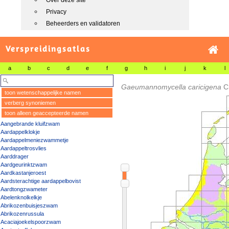
Over deze site
Privacy
Beheerders en validatoren
Verspreidingsatlas
a
b
c
d
e
f
g
h
i
j
k
l
Gaeumannomycella caricigena
C
toon wetenschappelijke namen
verberg synoniemen
toon alleen geaccepteerde namen
Aangebrande kluifzwam
Aardappelklokje
Aardappelmeniezwammetje
Aardappeltrosvlies
Aarddrager
Aardgeurinktzwam
Aardkastanjeroest
Aardsterachtige aardappelbovist
Aardtongzwameter
Abelenknolkelkje
Abrikozenbuisjeszwam
Abrikozenrussula
Acaciajoekelspoorzwam