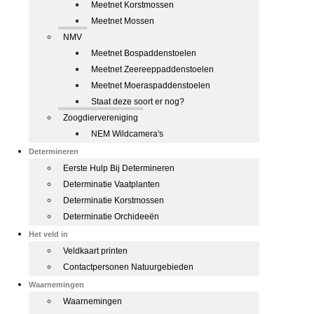
Meetnet Korstmossen
Meetnet Mossen
NMV
Meetnet Bospaddenstoelen
Meetnet Zeereeppaddenstoelen
Meetnet Moeraspaddenstoelen
Staat deze soort er nog?
Zoogdiervereniging
NEM Wildcamera's
Determineren
Eerste Hulp Bij Determineren
Determinatie Vaatplanten
Determinatie Korstmossen
Determinatie Orchideeën
Het veld in
Veldkaart printen
Contactpersonen Natuurgebieden
Waarnemingen
Waarnemingen