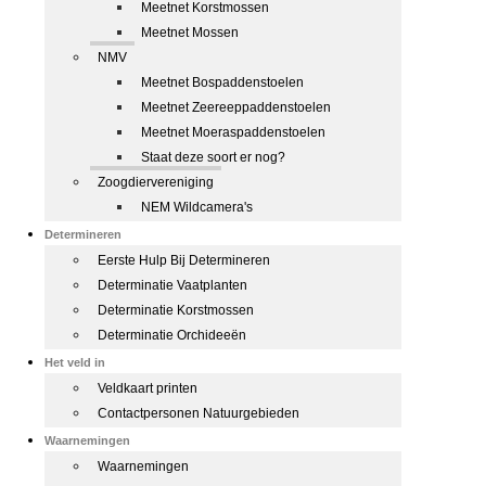
Meetnet Korstmossen
Meetnet Mossen
NMV
Meetnet Bospaddenstoelen
Meetnet Zeereeppaddenstoelen
Meetnet Moeraspaddenstoelen
Staat deze soort er nog?
Zoogdiervereniging
NEM Wildcamera's
Determineren
Eerste Hulp Bij Determineren
Determinatie Vaatplanten
Determinatie Korstmossen
Determinatie Orchideeën
Het veld in
Veldkaart printen
Contactpersonen Natuurgebieden
Waarnemingen
Waarnemingen