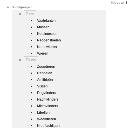
Inloggen
|
Soortgroepen
Flora
Vaatplanten
Mossen
Korstmossen
Paddenstoelen
Kranswieren
Wieren
Fauna
Zoogdieren
Reptielen
Amfibieën
Vissen
Dagvlinders
Nachtvlinders
Microvlinders
Libellen
Weekdieren
Kreeftachtigen