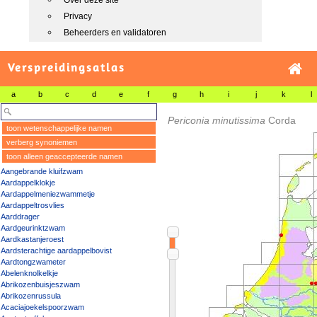
Over deze site
Privacy
Beheerders en validatoren
Verspreidingsatlas
a
b
c
d
e
f
g
h
i
j
k
l
Periconia minutissima
Corda
toon wetenschappelijke namen
verberg synoniemen
toon alleen geaccepteerde namen
Aangebrande kluifzwam
Aardappelklokje
Aardappelmeniezwammetje
Aardappeltrosvlies
Aarddrager
Aardgeurinktzwam
Aardkastanjeroest
Aardsterachtige aardappelbovist
Aardtongzwameter
Abelenknolkelkje
Abrikozenbuisjeszwam
Abrikozenrussula
Acaciajoekelspoorzwam