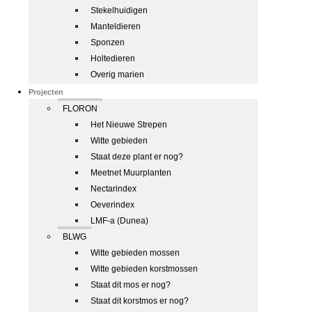
Stekelhuidigen
Manteldieren
Sponzen
Holtedieren
Overig marien
Projecten
FLORON
Het Nieuwe Strepen
Witte gebieden
Staat deze plant er nog?
Meetnet Muurplanten
Nectarindex
Oeverindex
LMF-a (Dunea)
BLWG
Witte gebieden mossen
Witte gebieden korstmossen
Staat dit mos er nog?
Staat dit korstmos er nog?